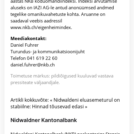
aastas NKB koduomandiindeksi. Indeksi arvutamise
aluseks on IAZI AG-le antud anonüümsed andmed
tegelike omanikuvahetuste kohta. Aruanne on
saadaval veebis aadressil
www.nkb.ch/eigenheimindex.
Meediakontakt:
Daniel Fuhrer
Turundus- ja kommunikatsioonijuht
Telefon 041 619 22 60
daniel.fuhrer@nkb.ch
Toimetuse märkus: pildiõigused kuuluvad vastava
pressiteate väljaandjale.
Artikli kokkuvõte: « Nidwaldeni eluasemeturul on
stabiilne: Hinnad tõusevad edasi »
Nidwaldner Kantonalbank