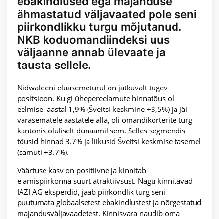
ebakindlused ega majanduse
ähmastatud väljavaated pole seni
piirkondlikku turgu mõjutanud.
NKB koduomandiindeksi uus
väljaanne annab ülevaate ja
tausta sellele.
Nidwaldeni eluasemeturul on jätkuvalt tugev
positsioon. Kuigi ühepereelamute hinnatõus oli
eelmisel aastal 1,9% (Šveitsi keskmine +3,5%) ja jäi
varasematele aastatele alla, oli omandikorterite turg
kantonis oluliselt dünaamilisem. Selles segmendis
tõusid hinnad 3.7% ja liikusid Šveitsi keskmise tasemel
(samuti +3.7%).
Väärtuse kasv on positiivne ja kinnitab
elamispiirkonna suurt atraktiivsust. Nagu kinnitavad
IAZI AG eksperdid, jääb piirkondlik turg seni
puutumata globaalsetest ebakindlustest ja nõrgestatud
majandusväljavaadetest. Kinnisvara naudib oma