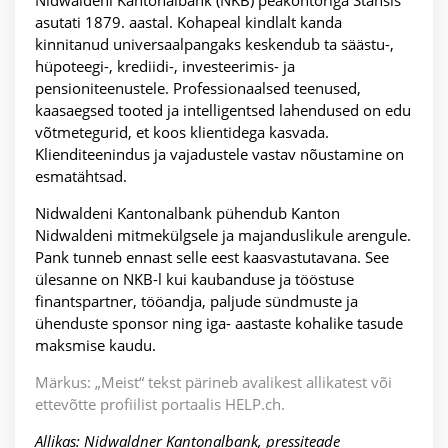
Nidwaldeni Kantonalbank (NKB) peakontoriga Stansis
asutati 1879. aastal. Kohapeal kindlalt kanda
kinnitanud universaalpangaks keskendub ta säästu-,
hüpoteegi-, krediidi-, investeerimis- ja
pensioniteenustele. Professionaalsed teenused,
kaasaegsed tooted ja intelligentsed lahendused on edu
võtmetegurid, et koos klientidega kasvada.
Klienditeenindus ja vajadustele vastav nõustamine on
esmatähtsad.
Nidwaldeni Kantonalbank pühendub Kanton
Nidwaldeni mitmekülgsele ja majanduslikule arengule.
Pank tunneb ennast selle eest kaasvastutavana. See
ülesanne on NKB-l kui kaubanduse ja tööstuse
finantspartner, tööandja, paljude sündmuste ja
ühenduste sponsor ning iga- aastaste kohalike tasude
maksmise kaudu.
Märkus: „Meist“ tekst pärineb avalikest allikatest või
ettevõtte profiilist portaalis HELP.ch.
Allikas: Nidwaldner Kantonalbank, pressiteade