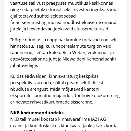
väärtuse säilivust praeguses muutlikus keskkonnas
ning seda peetakse turvaliseks investeeringuks. Samal
ajal toetavad suhteliselt soodsad
finantseerimistingimused nõudlust eluaseme omandi
järele ja leevendavad jooksvaid eluasemekulusid.
"Kõrge nõudlus ja napp pakkumine toetavad endiselt
hinnatõusu, isegi kui ühepereelamute turg on veidi
rahunenud," võtab kokku Rico Weber, erakliendi- ja
ettevõtteosakonna juht ja Nidwaldeni Kantonalbank'i
juhatuse liige.
Kuidas Nidwaldeni kinnisvaraturg keskpikas
perspektiivis areneb, sõltub peamiselt üldisest
nõudluse arengust, mida mõjutavad kantoni
ekspordile suunatud majandus, tööhõive olukord ning
erinevate rahvastikurühmade sisseränne.
NKB koduomandiindeks
NKB tellimusel koostab kinnisvarafirma IAZI AG
(teabe- ja koolituskeskus kinnisvara jaoks) kaks korda