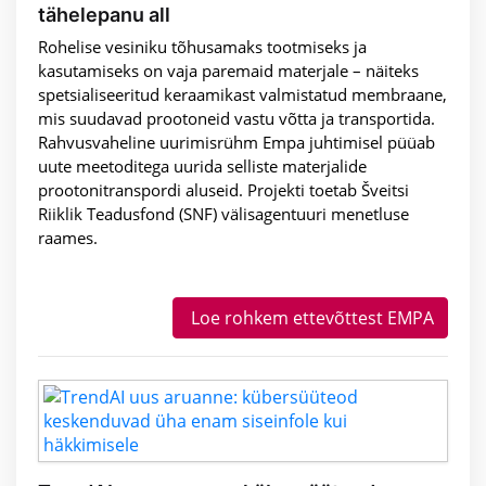
tähelepanu all
Rohelise vesiniku tõhusamaks tootmiseks ja
kasutamiseks on vaja paremaid materjale – näiteks
spetsialiseeritud keraamikast valmistatud membraane,
mis suudavad prootoneid vastu võtta ja transportida.
Rahvusvaheline uurimisrühm Empa juhtimisel püüab
uute meetoditega uurida selliste materjalide
prootonitranspordi aluseid. Projekti toetab Šveitsi
Riiklik Teadusfond (SNF) välisagentuuri menetluse
raames.
Loe rohkem ettevõttest EMPA