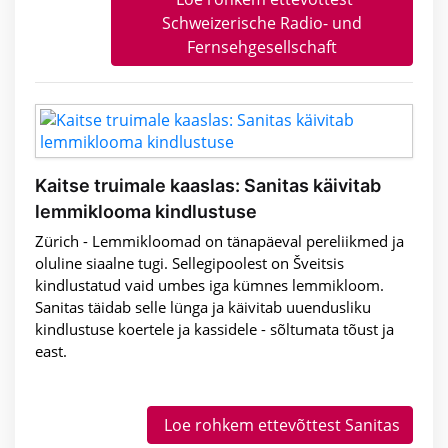
Schweizerische Radio- und
Fernsehgesellschaft
Kaitse truimale kaaslas: Sanitas käivitab
lemmiklooma kindlustuse
Zürich - Lemmikloomad on tänapäeval pereliikmed ja
oluline siaalne tugi. Sellegipoolest on Šveitsis
kindlustatud vaid umbes iga kümnes lemmikloom.
Sanitas täidab selle lünga ja käivitab uuendusliku
kindlustuse koertele ja kassidele - sõltumata tõust ja
east.
Loe rohkem ettevõttest Sanitas