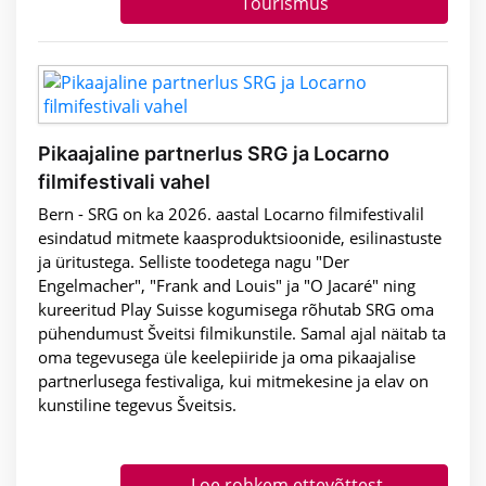
Tourismus
Pikaajaline partnerlus SRG ja Locarno
filmifestivali vahel
Bern - SRG on ka 2026. aastal Locarno filmifestivalil
esindatud mitmete kaasproduktsioonide, esilinastuste
ja üritustega. Selliste toodetega nagu "Der
Engelmacher", "Frank and Louis" ja "O Jacaré" ning
kureeritud Play Suisse kogumisega rõhutab SRG oma
pühendumust Šveitsi filmikunstile. Samal ajal näitab ta
oma tegevusega üle keelepiiride ja oma pikaajalise
partnerlusega festivaliga, kui mitmekesine ja elav on
kunstiline tegevus Šveitsis.
Loe rohkem ettevõttest