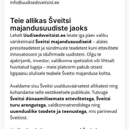
info@uudisedsveitsist.ee
Teie allikas Šveitsi
majandusuudiste jaoks
Lehelt
Uudisedsveitsist.ee
leiate iga päev valiku
värskeimaid
Šveitsi majandusuudiseid
– alates
pressiteadetest ja sündmuste teadetest kuni ettevõtete
innovatsiooni ja idufirmade uudisteni. Olgu te
ajakirjanik, investor, valdkonna spetsialist või lihtsalt
huvitatud lugeja – meie platvorm pakub otsest
ligipääsu olulisele teabele Šveitsi majanduse kohta.
Avaldame sisu Šveitsi usaldusväärsetest allikatest ning
kohandame selle eestikeelsele publikule. Tutvuge
Šveitsi dünaamilisemate ettevõtetega
,
Šveitsi
turu arengutega
, valdkonnatrendidega ning
uuenduslike toodete ja teenustega
, mis pärinevad
Šveitsist.