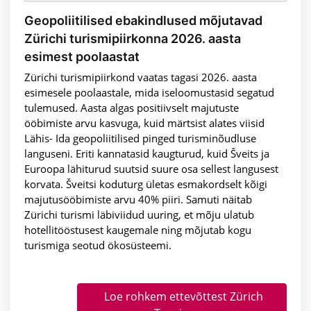
Geopoliitilised ebakindlused mõjutavad
Zürichi turismipiirkonna 2026. aasta
esimest poolaastat
Zürichi turismipiirkond vaatas tagasi 2026. aasta
esimesele poolaastale, mida iseloomustasid segatud
tulemused. Aasta algas positiivselt majutuste
ööbimiste arvu kasvuga, kuid märtsist alates viisid
Lähis- Ida geopoliitilised pinged turisminõudluse
languseni. Eriti kannatasid kaugturud, kuid Šveits ja
Euroopa lähiturud suutsid suure osa sellest langusest
korvata. Šveitsi koduturg ületas esmakordselt kõigi
majutusööbimiste arvu 40% piiri. Samuti näitab
Zürichi turismi läbiviidud uuring, et mõju ulatub
hotellitööstusest kaugemale ning mõjutab kogu
turismiga seotud ökosüsteemi.
Loe rohkem ettevõttest Zürich