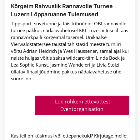
Kõrgeim Rahvuslik Rannavolle Turnee
Luzern Lõpparuanne Tulemused
Tippsport, suvetunne ja täis tribüünid: OBI rannavolle
turnee pakkus nädalavahetusel KKL Luzerni Inselil taas
rannavõrkpalli kõrgeimal tasemel. Unikaalse
Vierwaldstättersee taustal tähistasid meeste turniiri
võitu Adrian Heidrich ja Yves Haussener, samal ajal kui
naiste hulgas võitis saksa wildcard-tiim Linda Bock ja
Lea Sophie Kunst. Jasmine Wandeleri ja Livia Stolzi
üllatav finaalijõudmine pakkus nädalavahetuse ühe
suure loo.
Loe rohkem ettevõttest
Eventorganisation
Kas teil on küsimusi või ettepanekuid? Kirjutage meile: