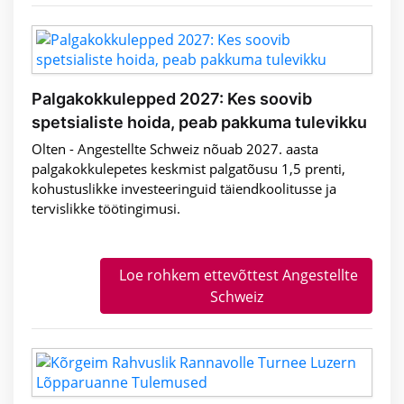
Palgakokkulepped 2027: Kes soovib
spetsialiste hoida, peab pakkuma tulevikku
Olten - Angestellte Schweiz nõuab 2027. aasta
palgakokkulepetes keskmist palgatõusu 1,5 prenti,
kohustuslikke investeeringuid täiendkoolitusse ja
tervislikke töötingimusi.
Loe rohkem ettevõttest Angestellte
Schweiz