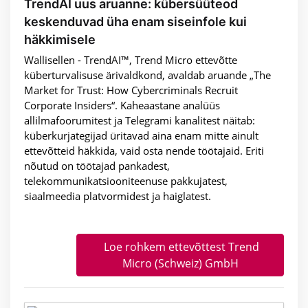
TrendAI uus aruanne: kübersüüteod
keskenduvad üha enam siseinfole kui
häkkimisele
Wallisellen - TrendAI™, Trend Micro ettevõtte
küberturvalisuse ärivaldkond, avaldab aruande „The
Market for Trust: How Cybercriminals Recruit
Corporate Insiders“. Kaheaastane analüüs
allilmafoorumitest ja Telegrami kanalitest näitab:
küberkurjategijad üritavad aina enam mitte ainult
ettevõtteid häkkida, vaid osta nende töötajaid. Eriti
nõutud on töötajad pankadest,
telekommunikatsiooniteenuse pakkujatest,
siaalmeedia platvormidest ja haiglatest.
Loe rohkem ettevõttest Trend
Micro (Schweiz) GmbH