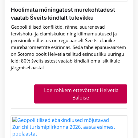
Hoolimata mõningatest murekohtadest
vaatab Šveits kindlalt tulevikku
Geopoliitilised konfliktid, ränne, suurenevad
tervishoiu- ja elamiskulud ning kliimamuutused ja
pensionikindlustus on regulaarselt Šveitsi elanike
murebaromeetrite esirinnas. Seda tähelepanuväärsem
on Sotomo poolt Helvetia tellitud esindusliku uuringu
leid: 80% šveitslastest vaatab kindlalt oma isiklikule
järgmisel aastal.
Loe rohkem ettevõttest Helvetia
Baloise