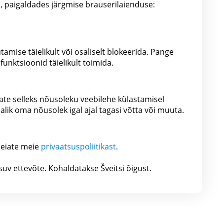
a, paigaldades järgmise brauserilaienduse:
amise täielikult või osaliselt blokeerida. Pange
 funktsioonid täielikult toimida.
nate selleks nõusoleku veebilehe külastamisel
alik oma nõusolek igal ajal tagasi võtta või muuta.
leiate meie
privaatsuspoliitikast
.
uv ettevõte. Kohaldatakse Šveitsi õigust.