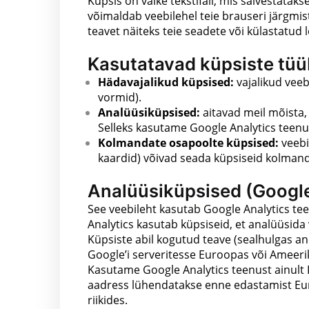
Küpsis on väike tekstifail, mis salvestatak
võimaldab veebilehel teie brauseri järgmis
teavet näiteks teie seadete või külastatud 
Kasutatavad küpsiste tüü
Hädavajalikud küpsised:
vajalikud veeb
vormid).
Analüüsiküpsised:
aitavad meil mõista,
Selleks kasutame Google Analytics teen
Kolmandate osapoolte küpsised:
veebi
kaardid) võivad seada küpsiseid kolmand
Analüüsiküpsised (Google
See veebileht kasutab Google Analytics te
Analytics kasutab küpsiseid, et analüüsida
Küpsiste abil kogutud teave (sealhulgas an
Google’i serveritesse Euroopas või Ameerik
Kasutame Google Analytics teenust ainult 
aadress lühendatakse enne edastamist Eu
riikides.