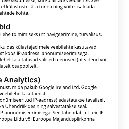
se teie seadmesse, kui külastate veebilehte. See
tel külastustel ära tunda ning võib sisaldada
lehtede kohta.
bid
ilehe toimimiseks (nt navigeerimine, turvalisus,
 kuidas külastajad meie veebilehte kasutavad.
ust koos IP-aadressi anonümiseerimisega.
lehel kasutatavad välised teenused (nt videod või
atelt osapooltelt.
 Analytics)
enust, mida pakub Google Ireland Ltd. Google
 veebilehe kasutamist.
onümiseeritud IP-aadress) edastatakse tavaliselt
a Ühendriikides ning salvestatakse seal.
IP-anonümiseerimisega. See tähendab, et teie IP-
roopa Liidu või Euroopa Majanduspiirkonna