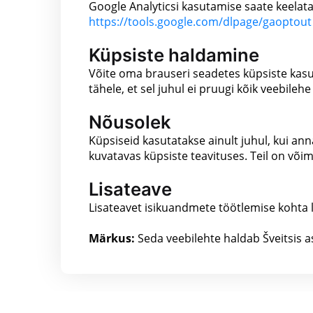
Google Analyticsi kasutamise saate keelat
https://tools.google.com/dlpage/gaoptout
Küpsiste haldamine
Võite oma brauseri seadetes küpsiste kasut
tähele, et sel juhul ei pruugi kõik veebilehe
Nõusolek
Küpsiseid kasutatakse ainult juhul, kui an
kuvatavas küpsiste teavituses. Teil on võim
Lisateave
Lisateavet isikuandmete töötlemise kohta 
Märkus:
Seda veebilehte haldab Šveitsis as