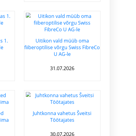
s 1.
Uitikon vald müüb oma
de
fiiberoptilise võrgu Swiss FibreCo
U AG-le
31.07.2026
ed
Juhtkonna vahetus Šveitsi
liima
Töötajates
30.07.2026