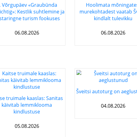
. Võrgupäev «Graubünda
Hoolimata mõningate
ichtig»: Kestlik suhtlemine ja
murekohtadest vaatab Šv
staringne turism fookuses
kindlalt tulevikku
06.08.2026
06.08.2026
Šveitsi autoturg on aeglu
se truimale kaaslas: Sanitas
käivitab lemmiklooma
04.08.2026
kindlustuse
05.08.2026