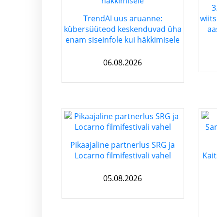
3
TrendAI uus aruanne:
wiits
kübersüüteod keskenduvad üha
aa
enam siseinfole kui häkkimisele
06.08.2026
Pikaajaline partnerlus SRG ja
Locarno filmifestivali vahel
Kait
05.08.2026