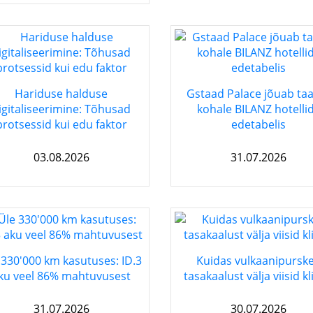
Hariduse halduse
Gstaad Palace jõuab taa
igitaliseerimine: Tõhusad
kohale BILANZ hotelli
protsessid kui edu faktor
edetabelis
03.08.2026
31.07.2026
 330'000 km kasutuses: ID.3
Kuidas vulkaanipursk
ku veel 86% mahtuvusest
tasakaalust välja viisid k
31.07.2026
30.07.2026