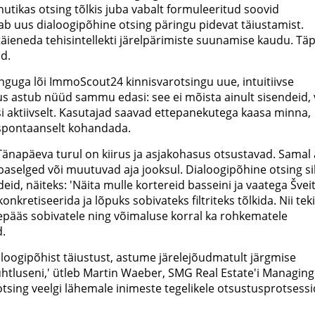
 nutikas otsing tõlkis juba vabalt formuleeritud soovid
dab uus dialoogipõhine otsing päringu pidevat täiustamist.
eneda tehisintellekti järelpärimiste suunamise kaudu. Täp
d.
guga lõi ImmoScout24 kinnisvarotsingu uue, intuitiivse
s astub nüüd sammu edasi: see ei mõista ainult sisendeid, 
ssi aktiivselt. Kasutajad saavad ettepanekutega kaasa minna,
i spontaanselt kohandada.
änapäeva turul on kiirus ja asjakohasus otsustavad. Samal 
baselged või muutuvad aja jooksul. Dialoogipõhine otsing si
eid, näiteks: 'Näita mulle kortereid basseini ja vaatega Šveit
kretiseerida ja lõpuks sobivateks filtriteks tõlkida. Nii tek
pääs sobivatele ning võimaluse korral ka rohkematele
d.
aloogipõhist täiustust, astume järelejõudmatult järgmise
htluseni,' ütleb Martin Waeber, SMG Real Estate'i Managing
tsing veelgi lähemale inimeste tegelikele otsustusprotsessi