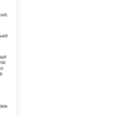
selt
vaid
ajal
hib
si
ib
dele