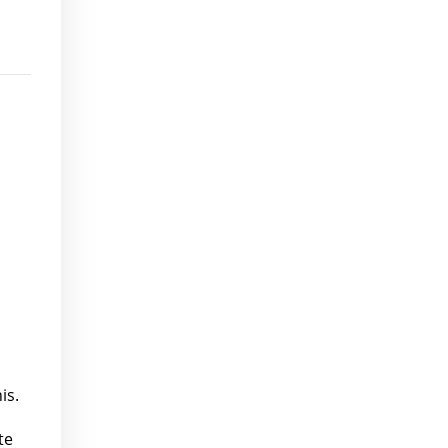
is.
te