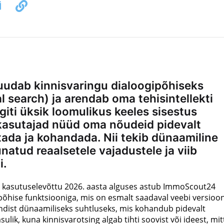
udab kinnisvaringu dialoogipõhiseks
l search) ja arendab oma tehisintellekti
lgiti üksik loomulikus keeles sisestus
d kasutajad nüüd oma nõudeid pidevalt
ada ja kohandada. Nii tekib dünaamiline
atud reaalsetele vajadustele ja viib
i.
ngu kasutuselevõttu 2026. aasta alguses astub ImmoScout24
õhise funktsiooniga, mis on esmalt saadaval veebi versioon
ndist dünaamiliseks suhtluseks, mis kohandub pidevalt
sulik, kuna kinnisvarotsing algab tihti soovist või ideest, mit