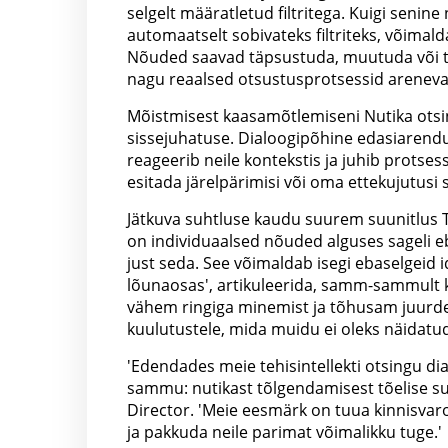
selgelt määratletud filtritega. Kuigi senine
automaatselt sobivateks filtriteks, võimal
Nõuded saavad täpsustuda, muutuda või täi
nagu reaalsed otsustusprotsessid areneva
Mõistmisest kaasamõtlemiseni Nutika otsin
sissejuhatuse. Dialoogipõhine edasiarendu
reageerib neile kontekstis ja juhib protse
esitada järelpärimisi või oma ettekujutus
Jätkuva suhtluse kaudu suurem suunitlus T
on individuaalsed nõuded alguses sageli e
just seda. See võimaldab isegi ebaselgeid id
lõunaosas', artikuleerida, samm-sammult kon
vähem ringiga minemist ja tõhusam juurde
kuulutustele, mida muidu ei oleks näidatu
'Edendades meie tehisintellekti otsingu di
sammu: nutikast tõlgendamisest tõelise su
Director. 'Meie eesmärk on tuua kinnisvaro
ja pakkuda neile parimat võimalikku tuge.'