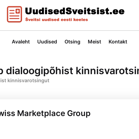
Avaleht
Uudised
Otsing
Meist
Kontakt
dialoogipõhist kinnisvarotsi
st kinnisvarotsingut
wiss Marketplace Group