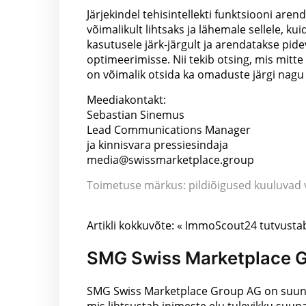
Järjekindel tehisintellekti funktsiooni ar
võimalikult lihtsaks ja lähemale sellele, k
kasutusele järk-järgult ja arendatakse pid
optimeerimisse. Nii tekib otsing, mis mitte
on võimalik otsida ka omaduste järgi nagu '
Meediakontakt:
Sebastian Sinemus
Lead Communications Manager
ja kinnisvara pressiesindaja
media@swissmarketplace.group
Toimetuse märkus: pildiõigused kuuluvad v
Artikli kokkuvõte: « ImmoScout24 tutvustab
SMG Swiss Marketplace 
SMG Swiss Marketplace Group AG on suunanä