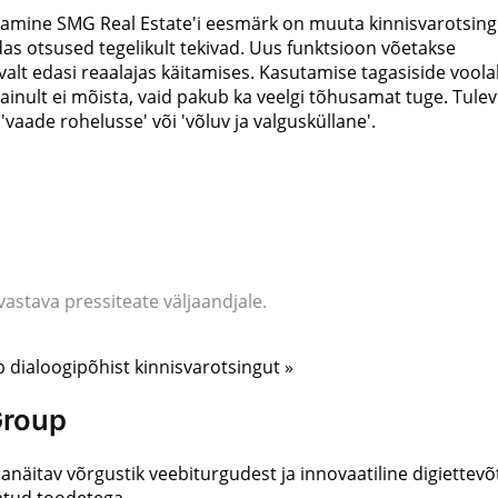
endamine SMG Real Estate'i eesmärk on muuta kinnisvarotsing
uidas otsused tegelikult tekivad. Uus funktsioon võetakse
evalt edasi reaalajas käitamises. Kasutamise tagasiside vool
 ainult ei mõista, vaid pakub ka veelgi tõhusamat tuge. Tulev
vaade rohelusse' või 'võluv ja valgusküllane'.
astava pressiteate väljaandjale.
 dialoogipõhist kinnisvarotsingut »
Group
itav võrgustik veebiturgudest ja innovaatiline digiettevõ