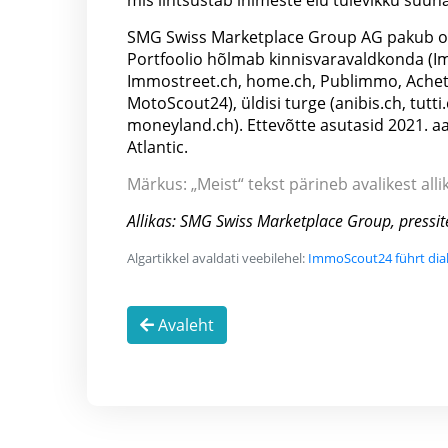
mis lihtsustab inimeste elu tulevikku suu
SMG Swiss Marketplace Group AG pakub oma 
Portfoolio hõlmab kinnisvaravaldkonda (I
Immostreet.ch, home.ch, Publimmo, Achete
MotoScout24), üldisi turge (anibis.ch, tutt
moneyland.ch). Ettevõtte asutasid 2021. a
Atlantic.
Märkus: „Meist“ tekst pärineb avalikest allik
Allikas: SMG Swiss Marketplace Group, pressi
Algartikkel avaldati veebilehel:
ImmoScout24 führt dia
Avaleht