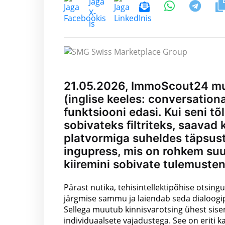
21.05.2026, ImmoScout24 mu
(inglise keeles: conversationa
funktsiooni edasi. Kui seni tõ
sobivateks filtriteks, saava
platvormiga suheldes täpsust
ingupress, mis on rohkem suun
kiiremini sobivate tulemusten
Pärast nutika, tehisintellektipõhise otsi
järgmise sammu ja laiendab seda dialoogip
Sellega muutub kinnisvarotsing ühest sise
individuaalsete vajadustega. See on eriti ka