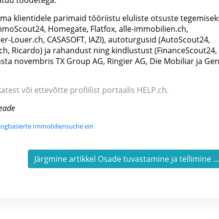
natud toodetega.
klientidele parimaid tööriistu eluliste otsuste tegemisek
mmoScout24, Homegate, Flatfox, alle-immobilien.ch,
r-Louer.ch, CASASOFT, IAZI), autoturgusid (AutoScout24,
i.ch, Ricardo) ja rahandust ning kindlustust (FinanceScout24,
asta novembris TX Group AG, Ringier AG, Die Mobiliar ja Gen
atest või ettevõtte profiilist portaalis HELP.ch.
teade
logbasierte Immobiliensuche ein
Järgmine artikkel Osade tuvastamine ja tellimine ..