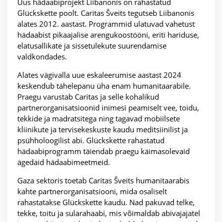
Uus hädaabiprojekt Liibanonis on rahastatud
Glückskette poolt. Caritas Šveits tegutseb Liibanonis
alates 2012. aastast. Programmid ulatuvad vahetust
hädaabist pikaajalise arengukoostööni, eriti hariduse,
elatusallikate ja sissetulekute suurendamise
valdkondades.
Alates vägivalla uue eskaleerumise aastast 2024
keskendub tähelepanu üha enam humanitaarabile.
Praegu varustab Caritas ja selle kohalikud
partnerorganisatsioonid inimesi peamiselt vee, toidu,
tekkide ja madratsitega ning tagavad mobiilsete
kliinikute ja tervisekeskuste kaudu meditsiinilist ja
psühholoogilist abi. Glückskette rahastatud
hädaabiprogramm täiendab praegu käimasolevaid
ägedaid hädaabimeetmeid.
Gaza sektoris toetab Caritas Šveits humanitaarabis
kahte partnerorganisatsiooni, mida osaliselt
rahastatakse Glückskette kaudu. Nad pakuvad telke,
tekke, toitu ja sularahaabi, mis võimaldab abivajajatel