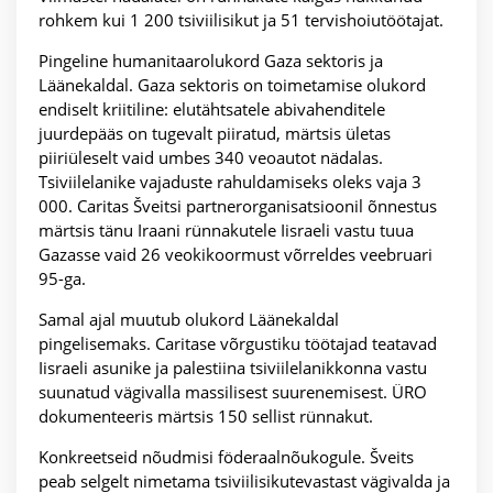
rohkem kui 1 200 tsiviilisikut ja 51 tervishoiutöötajat.
Pingeline humanitaarolukord Gaza sektoris ja
Läänekaldal. Gaza sektoris on toimetamise olukord
endiselt kriitiline: elutähtsatele abivahenditele
juurdepääs on tugevalt piiratud, märtsis ületas
piiriüleselt vaid umbes 340 veoautot nädalas.
Tsiviilelanike vajaduste rahuldamiseks oleks vaja 3
000. Caritas Šveitsi partnerorganisatsioonil õnnestus
märtsis tänu Iraani rünnakutele Iisraeli vastu tuua
Gazasse vaid 26 veokikoormust võrreldes veebruari
95-ga.
Samal ajal muutub olukord Läänekaldal
pingelisemaks. Caritase võrgustiku töötajad teatavad
Iisraeli asunike ja palestiina tsiviilelanikkonna vastu
suunatud vägivalla massilisest suurenemisest. ÜRO
dokumenteeris märtsis 150 sellist rünnakut.
Konkreetseid nõudmisi föderaalnõukogule. Šveits
peab selgelt nimetama tsiviilisikutevastast vägivalda ja