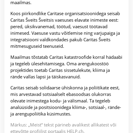
maailmas.
Koos piirkondlike Caritase organisatsioonidega seisab
Caritas Šveits Šveitsis vaesuses elavate inimeste eest:
pered, üksikvanemad, töötud, vaesust töötavad
inimesed. Vaesuse vastu võitlemise ning varjupaiga ja
integratsiooni valdkondades pakub Caritas Šveits
mitmesuguseid teenuseid.
Maailmas tõstatab Caritas katastroofide korral hädaabi
ja tegeleb ülesehitamisega. Oma arengukoostöö
projektides toetab Caritas sissetulekute, kliima ja
rände vallas lapsi ja täiskasvanuid.
Caritas seisab solidaarse ühiskonna ja poliitikate eest,
mis arvestavad sotsiaalselt ebasoodsas olukorras
olevate inimestega kodu- ja välismaal. Ta tegeleb
analüüside ja positsioonidega kliima-, sotsiaal-, rände-
ja arengupoliitika küsimustes.
Märkus: „Meist“ tekst pärineb avalikest allikatest või
ettevõtte profiilist portaalis HELP.ch.