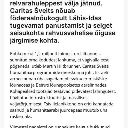
relvarahuleppest välja jätnud.
Caritas Šveits nõuab
föderaalnõukogult Lähis-Idas
tugevamat panustamist ja selget
seisukohta rahvusvahelise õiguse
järgimise kohta.
Rohkem kui 1,2 miljonit inimest on Liibanonis
sunnitud oma kodudest lahkuma, et vägivalla eest
põgeneda, ütleb Martin Hiltbrunner, Caritas Šveitsi
humanitaarprogrammide meeskonna juht. Iisraeli
armee annab üha sagedamini evakueerimiskäske
lõunaosas ja Beiruti lõunapoolsetes äärelinnades.
Kohapealsed töötajad teatavad pidevatest lahingutest,
hävitatud infrastruktuurist ja massilisest
väljatõrjumisest. Tsiviilelanikkond on eriti kannatada
saanud ja humanitaarabi juurdepääs muutub üha
raskemaks.
Viimastel nädalatel on rünnakute käigus hukkunud