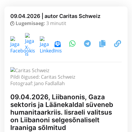
09.04.2026 | autor Caritas Schweiz
Lugemisaeg:
3 minutit
Pildi õigused: Caritas Schweiz
Fotograaf: Jano Fadlallah
09.04.2026, Liibanonis, Gaza
sektoris ja Läänekaldal süveneb
humanitaarkriis. Iisraeli valitsus
on Liibanoni selgesõnaliselt
Iraaniga sõlmitud