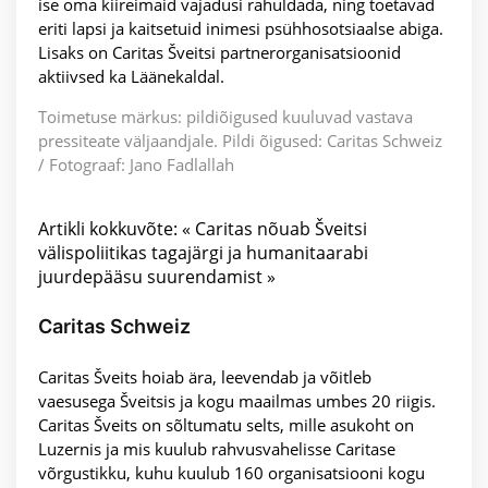
ise oma kiireimaid vajadusi rahuldada, ning toetavad
eriti lapsi ja kaitsetuid inimesi psühhosotsiaalse abiga.
Lisaks on Caritas Šveitsi partnerorganisatsioonid
aktiivsed ka Läänekaldal.
Toimetuse märkus: pildiõigused kuuluvad vastava
pressiteate väljaandjale. Pildi õigused: Caritas Schweiz
/ Fotograaf: Jano Fadlallah
Artikli kokkuvõte: « Caritas nõuab Šveitsi
välispoliitikas tagajärgi ja humanitaarabi
juurdepääsu suurendamist »
Caritas Schweiz
Caritas Šveits hoiab ära, leevendab ja võitleb
vaesusega Šveitsis ja kogu maailmas umbes 20 riigis.
Caritas Šveits on sõltumatu selts, mille asukoht on
Luzernis ja mis kuulub rahvusvahelisse Caritase
võrgustikku, kuhu kuulub 160 organisatsiooni kogu