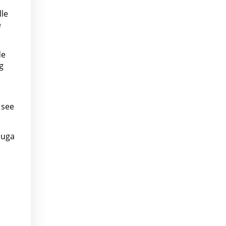
lle
e
de
g
 see
luga