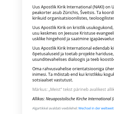
Uus Apostlik Kirik International (NAKI) on
peakorter asub Zürichis, Šveitsis. Ta koord
kirikuid organisatsioonilistes, teoloogilist
Uus Apostlik Kirik on kristlik usukogukond,
usu keskmes on Jeesuse Kristuse evangeel
usklike hingehoid ja saatmine igapäevaelus
Uus Apostlik Kirik International edendab k
õpetusaluseid ja toetab projekte hariduse,
usunditevahelises dialoogis ja teeb koostöö
Oma rahvusvahelise orientatsiooniga ühenda
inimesi. Ta mõistab end kui kristlikku kog
sotsiaalset vastutust.
Märkus: „Meist“ tekst pärineb avalikest allik
Allikas: Neuapostolische Kirche International 
Algartikkel avaldati veebilehel:
Wechsel in der weltwei