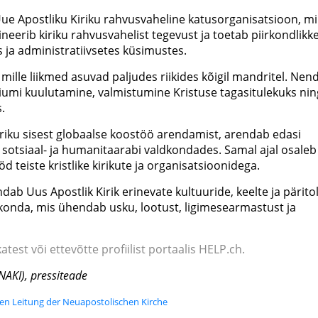
 Uue Apostliku Kiriku rahvusvaheline katusorganisatsioon, mi
ineerib kiriku rahvusvahelist tegevust ja toetab piirkondlikk
es ja administratiivsetes küsimustes.
 mille liikmed asuvad paljudes riikides kõigil mandritel. Nen
iumi kuulutamine, valmistumine Kristuse tagasitulekuks nin
.
iriku sisest globaalse koostöö arendamist, arendab edasi
 sotsiaal- ja humanitaarabi valdkondades. Samal ajal osaleb
d teiste kristlike kirikute ja organisatsioonidega.
b Uus Apostlik Kirik erinevate kultuuride, keelte ja pärito
ukonda, mis ühendab usku, lootust, ligimesearmastust ja
atest või ettevõtte profiilist portaalis HELP.ch.
(NAKI), pressiteade
ten Leitung der Neuapostolischen Kirche