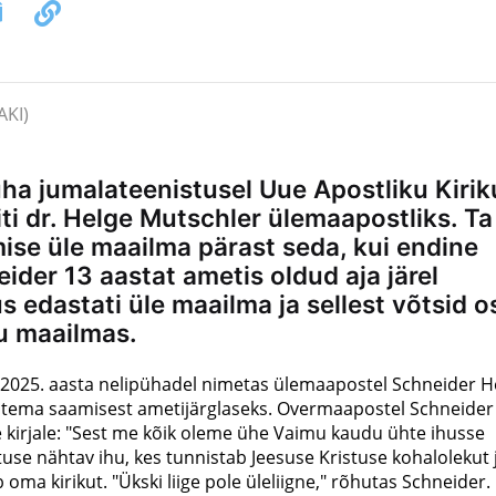
üha jumalateenistusel Uue Apostliku Kirik
ti dr. Helge Mutschler ülemaapostliks. Ta
mise üle maailma pärast seda, kui endine
der 13 aastat ametis oldud aja järel
s edastati üle maailma ja sellest võtsid o
u maailmas.
ba 2025. aasta nelipühadel nimetas ülemaapostel Schneider H
as tema saamisest ametijärglaseks. Overmaapostel Schneider
e kirjale: "Sest me kõik oleme ühe Vaimu kaudu ühte ihusse
ristuse nähtav ihu, kes tunnistab Jeesuse Kristuse kohalolekut 
 oma kirikut. "Ükski liige pole üleliigne," rõhutas Schneider.