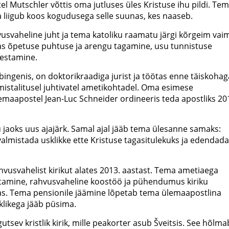
l Mutschler võttis oma jutluses üles Kristuse ihu pildi. Te
a ta liigub koos kogudusega selle suunas, kes naaseb.
usvaheline juht ja tema katoliku raamatu järgi kõrgeim vai
s õpetuse puhtuse ja arengu tagamine, usu tunnistuse
testamine.
ingenis, on doktorikraadiga jurist ja töötas enne täiskohag
stalitusel juhtivatel ametikohtadel. Oma esimese
emaapostel Jean-Luc Schneider ordineeris teda apostliks 20
 jaoks uus ajajärk. Samal ajal jääb tema ülesanne samaks:
almistada usklikke ette Kristuse tagasitulekuks ja edendada
vusvahelist kirikut alates 2013. aastast. Tema ametiaega
itamine, rahvusvaheline koostöö ja pühendumus kiriku
s. Tema pensionile jäämine lõpetab tema ülemaapostlina
klikega jääb püsima.
utsev kristlik kirik, mille peakorter asub Šveitsis. See hõlma