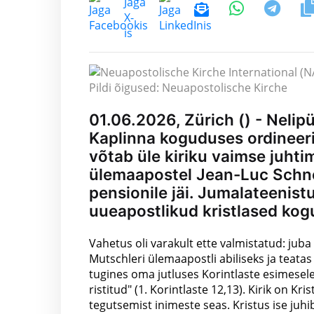
Pildi õigused: Neuapostolische Kirche
01.06.2026, Zürich () - Nelip
Kaplinna koguduses ordineeri
võtab üle kiriku vaimse juhti
ülemaapostel Jean-Luc Schnei
pensionile jäi. Jumalateenistu
uueapostlikud kristlased kog
Vahetus oli varakult ette valmistatud: ju
Mutschleri ülemaapostli abiliseks ja teat
tugines oma jutluses Korintlaste esimesel
ristitud" (1. Korintlaste 12,13). Kirik on K
tegutsemist inimeste seas. Kristus ise juhib