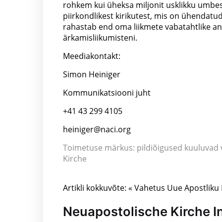
rohkem kui üheksa miljonit usklikku umbes 
piirkondlikest kirikutest, mis on ühendatud
rahastab end oma liikmete vabatahtlike ann
ärkamisliikumisteni.
Meediakontakt:
Simon Heiniger
Kommunikatsiooni juht
+41 43 299 4105
heiniger@naci.org
Toimetuse märkus: pildiõigused kuuluvad v
Kirche
Artikli kokkuvõte: « Vahetus Uue Apostliku
Neuapostolische Kirche In