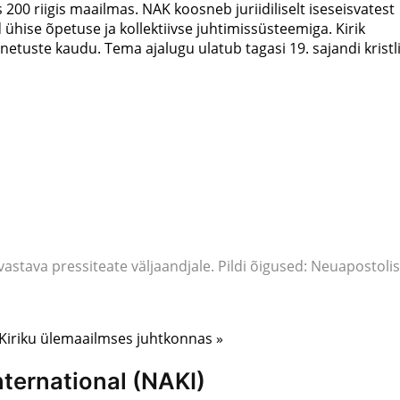
200 riigis maailmas. NAK koosneb juriidiliselt iseseisvatest
 ühise õpetuse ja kollektiivse juhtimissüsteemiga. Kirik
etuste kaudu. Tema ajalugu ulatub tagasi 19. sajandi kristl
astava pressiteate väljaandjale. Pildi õigused: Neuapostoli
 Kiriku ülemaailmses juhtkonnas »
ternational (NAKI)