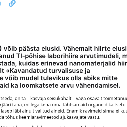
) võib päästa elusid. Vähemalt hiirte elusi
nud TI-põhise laborihiire arvutimudeli, m
ada, kuidas erinevad nanomaterjalid hii
lt «Kavandatud turvalisuse ja
 võib mudel tulevikus olla abiks mitte
 vaid ka loomkatsete arvu vähendamisel.
itseda, on ta – kasvaja seisukohalt – väga osavalt toimetanu
jääri taha, millega keha oma tähtsamaid organeid kaitseb:
s laseb läbi ainult valitud aineid. Enamik ravimeid sinna ei ku
eida tõhus keemiaravimeetod ajukasvajate vastu.