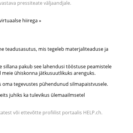
astava pressiteate väljaandjale.
irtuaalse hiirega »
e teadusasutus, mis tegeleb materjaliteaduse ja
se sillana pakub see lahendusi tööstuse peamistele
ed meie ühiskonna jätkusuutlikuks arenguks.
is oma tegevustes pühendunud silmapaistvusele.
eits juhiks ka tulevikus ülemaailmsetel
atest või ettevõtte profiilist portaalis HELP.ch.