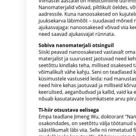
Viimastel aastatel on meditsiiniline uurim
Nanomaterjalid võivad, piltlikult öeldes, võ
aadressile. Kuna nanoosakesed on kujutel
juuksekarva läbimõõt – suudavad mõned nei
ajukasvajaga: nanoosakesed võivad viia kem
need saavad ajukasvajat rünnata.
Sobiva nanomaterjali otsinguil
Siiski peavad nanoosakesed vastavalt oma 
materjalist ja suurusest jaotuvad need keh
seetõttu kindlaks teha, millised osakesed
võimalikult vähe kahju. Seni on teadlased
küsimustele vastuseid leida: nad manustas
need hiire kehas jaotuvad ja milliseid kõ
keerulised, aeganõudvad ja kallid, vaid ka e
nõuab kasutatavate loomkatsete arvu piir
TI-hiir otsustava eelisega
Empa teadlane Jimeng Wu, doktorant "Nano
osakondades, on seetõttu välja töötanud vir
säästlikumalt läbi viia. Selle nii nimetatud