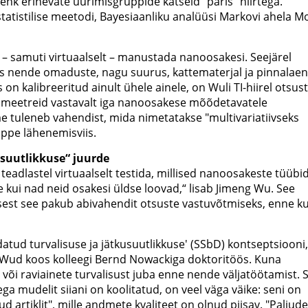
ehk erinevate uurimisgruppide katseid “päris” hiirtega.
tatistilise meetodi, Bayesiaanliku analüüsi Markovi ahela M
b – samuti virtuaalselt – manustada nanoosakesi. Seejärel
s nende omaduste, nagu suurus, kattematerjal ja pinnalaen
on kalibreeritud ainult ühele ainele, on Wuli TI-hiirel otsus
meetreid vastavalt iga nanoosakese mõõdetavatele
e tuleneb vahendist, mida nimetatakse "multivariatiivseks
ppe lähenemisviis.
suutlikkuse“ juurde
eadlastel virtuaalselt testida, millised nanoosakeste tüübi
kui nad neid osakesi üldse loovad,“ lisab Jimeng Wu. See
, sest see pakub abivahendit otsuste vastuvõtmiseks, enne ku
ud turvalisuse ja jätkusuutlikkuse' (SSbD) kontseptsiooni,
 Wud koos kolleegi Bernd Nowackiga doktoritöös. Kuna
või raviainete turvalisust juba enne nende väljatöötamist. Si
a mudelit siiani on koolitatud, on veel väga väike: seni on
d artiklit", mille andmete kvaliteet on olnud piisav. "Paljud