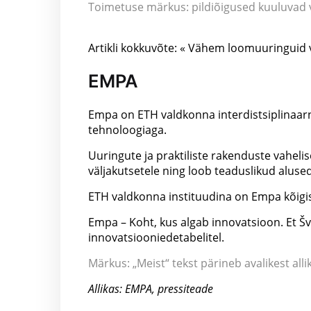
Toimetuse märkus: pildiõigused kuuluvad v
Artikli kokkuvõte: « Vähem loomuuringuid v
EMPA
Empa on ETH valdkonna interdistsiplinaarn
tehnoloogiaga.
Uuringute ja praktiliste rakenduste vaheli
väljakutsetele ning loob teaduslikud alus
ETH valdkonna instituudina on Empa kõig
Empa – Koht, kus algab innovatsioon. Et Šv
innovatsiooniedetabelitel.
Märkus: „Meist“ tekst pärineb avalikest allik
Allikas: EMPA, pressiteade