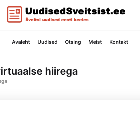
Avaleht
Uudised
Otsing
Meist
Kontakt
rtuaalse hiirega
ega