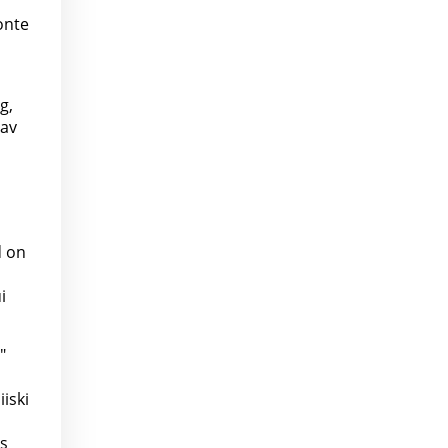
onte
g,
tav
d on
i
"
iski
es