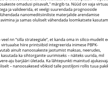
osakeste omadusi piisavalt," märgib ta. Nüüd on vaja virtua
ega ja valideerida, et veelgi suurendada prognooside
lühendada nanomeditsiiniliste materjalide arendamise
avimina ja samas oluliselt vähendada loomkatsete kasutami
el nn “silla strateegiale”, et kanda oma in silico-mudelit e
 virtuaalse hiire printsiibid integreerida inimese PBPK-
arvutab ainult nanoosakeste jaotumist maksas, neerudes,
 kasutada ka sihtorganite uurimiseks – näiteks uurida, mil
e-aju barjääri ületada. Ka lähtepunkti mainitud ajukasvaja
iselt – nanoosakesed võiksid talle postiljoni rollis tuua pak