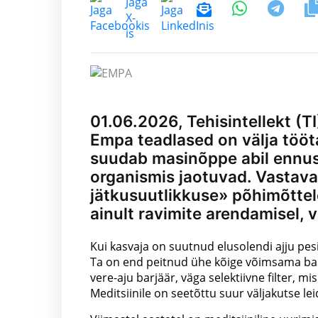
01.06.2026, Tehisintellekt (TI
Empa teadlased on välja tööta
suudab masinõppe abil ennust
organismis jaotuvad. Vastava
jätkusuutlikkuse» põhimõttele
ainult ravimite arendamisel,
Kui kasvaja on suutnud elusolendi ajju pes
Ta on end peitnud ühe kõige võimsama bar
vere-aju barjäär, väga selektiivne filter, mi
Meditsiinile on seetõttu suur väljakutse l