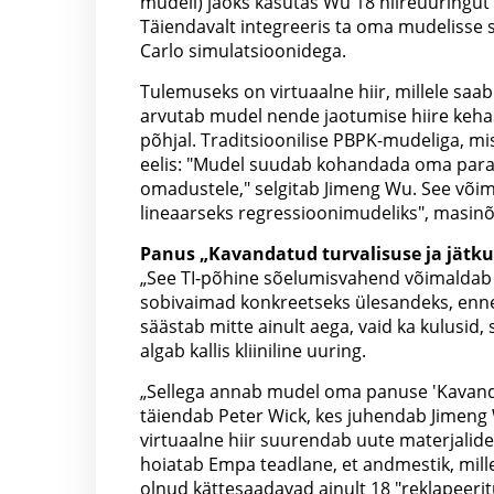
mudeli) jaoks kasutas Wu 18 hiireuuringut 
Täiendavalt integreeris ta oma mudelisse s
Carlo simulatsioonidega.
Tulemuseks on virtuaalne hiir, millele saa
arvutab mudel nende jaotumise hiire keha
põhjal. Traditsioonilise PBPK-mudeliga, mis 
eelis: "Mudel suudab kohandada oma para
omadustele," selgitab Jimeng Wu. See võim
lineaarseks regressioonimudeliks", masinõ
Panus „Kavandatud turvalisuse ja jätku
„See TI-põhine sõelumisvahend võimaldab t
sobivaimad konkreetseks ülesandeks, enne 
säästab mitte ainult aega, vaid ka kulusid
algab kallis kliiniline uuring.
„Sellega annab mudel oma panuse 'Kavandat
täiendab Peter Wick, kes juhendab Jimeng
virtuaalne hiir suurendab uute materjalide 
hoiatab Empa teadlane, et andmestik, milleg
olnud kättesaadavad ainult 18 "reklapeeritu