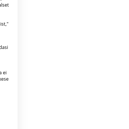
alset
st,"
dasi
 ei
ikese