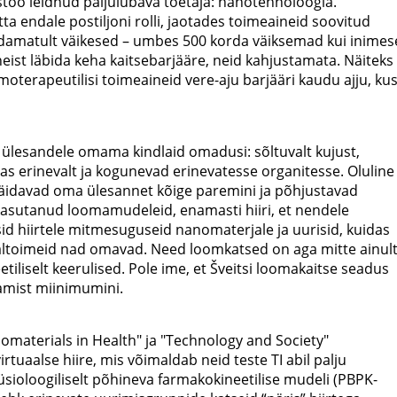
istöö leidnud paljulubava toetaja: nanotehnoloogia.
tta endale postiljoni rolli, jaotades toimeaineid soovitud
damatult väikesed – umbes 500 korda väiksemad kui inimes
st läbida keha kaitsebarjääre, neid kahjustamata. Näiteks
oterapeutilisi toimeaineid vere-aju barjääri kaudu ajju, ku
ülesandele omama kindlaid omadusi: sõltuvalt kujust,
as erinevalt ja kogunevad erinevatesse organitesse. Oluline
 täidavad oma ülesannet kõige paremini ja põhjustavad
 kasutanud loomamudeleid, enamasti hiiri, et nendele
id hiirtele mitmesuguseid nanomaterjale ja uurisid, kuidas
rvaltoimeid nad omavad. Need loomkatsed on aga mitte ainul
etiliselt keerulised. Pole ime, et Šveitsi loomakaitse seadus
amist miinimumini.
materials in Health" ja "Technology and Society"
tuaalse hiire, mis võimaldab neid teste TI abil palju
 füsioloogiliselt põhineva farmakokineetilise mudeli (PBPK-