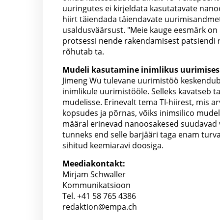
uuringutes ei kirjeldata kasutatavate nano
hiirt täiendada täiendavate uurimisandmet
usaldusväärsust. "Meie kauge eesmärk on 
protsessi nende rakendamisest patsiendi r
rõhutab ta.
Mudeli kasutamine inimlikus uurimises
Jimeng Wu tulevane uurimistöö keskendub ve
inimlikule uurimistööle. Selleks kavatseb ta
mudelisse. Erinevalt tema TI-hiirest, mis 
kopsudes ja põrnas, võiks inimsilico mudel
määral erinevad nanoosakesed suudavad ver
tunneks end selle barjääri taga enam turval
sihitud keemiaravi doosiga.
Meediakontakt:
Mirjam Schwaller
Kommunikatsioon
Tel. +41 58 765 4386
redaktion@empa.ch