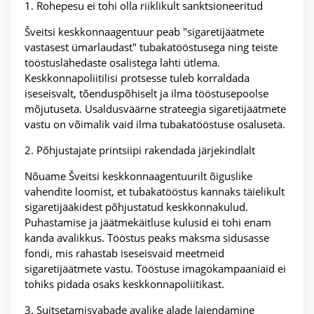
1. Rohepesu ei tohi olla riiklikult sanktsioneeritud
Šveitsi keskkonnaagentuur peab "sigaretijäätmete
vastasest ümarlaudast" tubakatööstusega ning teiste
tööstuslähedaste osalistega lahti ütlema.
Keskkonnapoliitilisi protsesse tuleb korraldada
iseseisvalt, tõenduspõhiselt ja ilma tööstusepoolse
mõjutuseta. Usaldusväärne strateegia sigaretijäätmete
vastu on võimalik vaid ilma tubakatööstuse osaluseta.
2. Põhjustajate printsiipi rakendada järjekindlalt
Nõuame Šveitsi keskkonnaagentuurilt õiguslike
vahendite loomist, et tubakatööstus kannaks täielikult
sigaretijääkidest põhjustatud keskkonnakulud.
Puhastamise ja jäätmekäitluse kulusid ei tohi enam
kanda avalikkus. Tööstus peaks maksma sidusasse
fondi, mis rahastab iseseisvaid meetmeid
sigaretijäätmete vastu. Tööstuse imagokampaaniaid ei
tohiks pidada osaks keskkonnapoliitikast.
3. Suitsetamisvabade avalike alade laiendamine