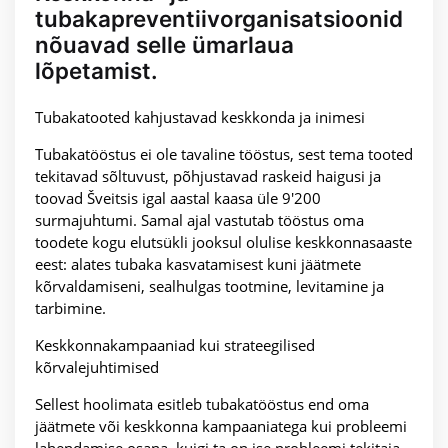
tubakapreventiivorganisatsioonid
nõuavad selle ümarlaua
lõpetamist.
Tubakatooted kahjustavad keskkonda ja inimesi
Tubakatööstus ei ole tavaline tööstus, sest tema tooted
tekitavad sõltuvust, põhjustavad raskeid haigusi ja
toovad Šveitsis igal aastal kaasa üle 9'200
surmajuhtumi. Samal ajal vastutab tööstus oma
toodete kogu elutsükli jooksul olulise keskkonnasaaste
eest: alates tubaka kasvatamisest kuni jäätmete
kõrvaldamiseni, sealhulgas tootmine, levitamine ja
tarbimine.
Keskkonnakampaaniad kui strateegilised
kõrvalejuhtimised
Sellest hoolimata esitleb tubakatööstus end oma
jäätmete või keskkonna kampaaniatega kui probleemi