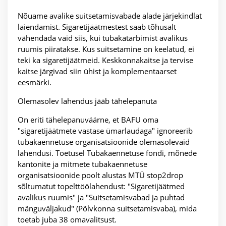
Nõuame avalike suitsetamisvabade alade järjekindlat
laiendamist. Sigaretijäätmestest saab tõhusalt
vähendada vaid siis, kui tubakatarbimist avalikus
ruumis piiratakse. Kus suitsetamine on keelatud, ei
teki ka sigaretijäätmeid. Keskkonnakaitse ja tervise
kaitse järgivad siin ühist ja komplementaarset
eesmärki.
Olemasolev lahendus jääb tähelepanuta
On eriti tähelepanuväärne, et BAFU oma
"sigaretijäätmete vastase ümarlaudaga" ignoreerib
tubakaennetuse organisatsioonide olemasolevaid
lahendusi. Toetusel Tubakaennetuse fondi, mõnede
kantonite ja mitmete tubakaennetuse
organisatsioonide poolt alustas MTÜ stop2drop
sõltumatut topelttöölahendust: "Sigaretijäätmed
avalikus ruumis" ja "Suitsetamisvabad ja puhtad
mänguväljakud" (Põlvkonna suitsetamisvaba), mida
toetab juba 38 omavalitsust.