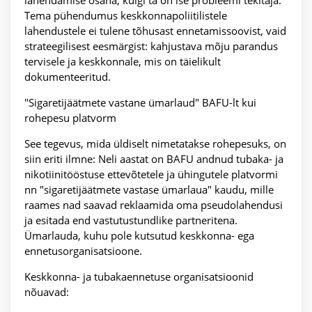
lahendamise osana, kuigi ta on ise probleemi tekitaja.
Tema pühendumus keskkonnapoliitilistele
lahendustele ei tulene tõhusast ennetamissoovist, vaid
strateegilisest eesmärgist: kahjustava mõju parandus
tervisele ja keskkonnale, mis on täielikult
dokumenteeritud.
"Sigaretijäätmete vastane ümarlaud" BAFU-lt kui
rohepesu platvorm
See tegevus, mida üldiselt nimetatakse rohepesuks, on
siin eriti ilmne: Neli aastat on BAFU andnud tubaka- ja
nikotiinitööstuse ettevõtetele ja ühingutele platvormi
nn "sigaretijäätmete vastase ümarlaua" kaudu, mille
raames nad saavad reklaamida oma pseudolahendusi
ja esitada end vastutustundlike partneritena.
Ümarlauda, kuhu pole kutsutud keskkonna- ega
ennetusorganisatsioone.
Keskkonna- ja tubakaennetuse organisatsioonid
nõuavad: