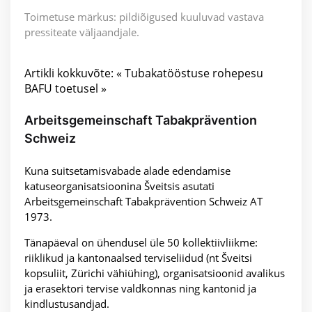
Toimetuse märkus: pildiõigused kuuluvad vastava
pressiteate väljaandjale.
Artikli kokkuvõte: « Tubakatööstuse rohepesu
BAFU toetusel »
Arbeitsgemeinschaft Tabakprävention
Schweiz
Kuna suitsetamisvabade alade edendamise
katuseorganisatsioonina Šveitsis asutati
Arbeitsgemeinschaft Tabakprävention Schweiz AT
1973.
Tänapäeval on ühendusel üle 50 kollektiivliikme:
riiklikud ja kantonaalsed terviseliidud (nt Šveitsi
kopsuliit, Zürichi vähiühing), organisatsioonid avalikus
ja erasektori tervise valdkonnas ning kantonid ja
kindlustusandjad.