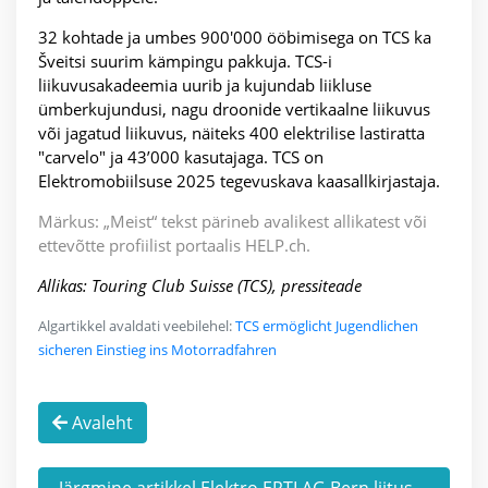
32 kohtade ja umbes 900'000 ööbimisega on TCS ka
Šveitsi suurim kämpingu pakkuja. TCS-i
liikuvusakadeemia uurib ja kujundab liikluse
ümberkujundusi, nagu droonide vertikaalne liikuvus
või jagatud liikuvus, näiteks 400 elektrilise lastiratta
"carvelo" ja 43’000 kasutajaga. TCS on
Elektromobiilsuse 2025 tegevuskava kaasallkirjastaja.
Märkus: „Meist“ tekst pärineb avalikest allikatest või
ettevõtte profiilist portaalis HELP.ch.
Allikas: Touring Club Suisse (TCS), pressiteade
Algartikkel avaldati veebilehel:
TCS ermöglicht Jugendlichen
sicheren Einstieg ins Motorradfahren
Avaleht