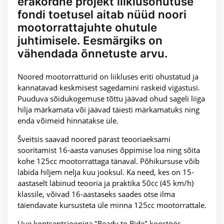
erakordne projekt liiklusohutuse
fondi toetusel aitab nüüd noori
mootorrattajuhte ohutule
juhtimisele. Eesmärgiks on
vähendada õnnetuste arvu.
Noored mootorratturid on liikluses eriti ohustatud ja
kannatavad keskmisest sagedamini raskeid vigastusi.
Puuduva sõidukogemuse tõttu jäävad ohud sageli liiga
hilja märkamata või jäävad täiesti märkamatuks ning
enda võimeid hinnatakse üle.
Šveitsis saavad noored pärast teooriaeksami
sooritamist 16-aasta vanuses õppimise loa ning sõita
kohe 125cc mootorrattaga tänaval. Põhikursuse võib
läbida hiljem nelja kuu jooksul. Ka need, kes on 15-
aastaselt läbinud teooria ja praktika 50cc (45 km/h)
klassile, võivad 16-aastaseks saades otse ilma
täiendavate kursusteta üle minna 125cc mootorrattale.
Uue kontseptsiooniga "Ready to Ride" koostöös