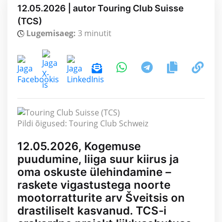
12.05.2026 | autor Touring Club Suisse
(TCS)
Lugemisaeg:
3 minutit
Pildi õigused: Touring Club Schweiz
12.05.2026, Kogemuse
puudumine, liiga suur kiirus ja
oma oskuste ülehindamine –
raskete vigastustega noorte
mootorratturite arv Šveitsis on
drastiliselt kasvanud. TCS-i