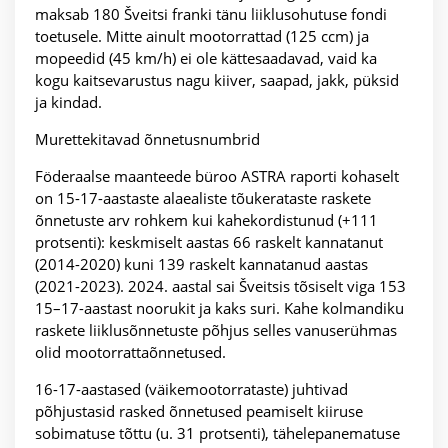
maksab 180 Šveitsi franki tänu liiklusohutuse fondi
toetusele. Mitte ainult mootorrattad (125 ccm) ja
mopeedid (45 km/h) ei ole kättesaadavad, vaid ka
kogu kaitsevarustus nagu kiiver, saapad, jakk, püksid
ja kindad.
Murettekitavad õnnetusnumbrid
Föderaalse maanteede büroo ASTRA raporti kohaselt
on 15-17-aastaste alaealiste tõukerataste raskete
õnnetuste arv rohkem kui kahekordistunud (+111
protsenti): keskmiselt aastas 66 raskelt kannatanut
(2014-2020) kuni 139 raskelt kannatanud aastas
(2021-2023). 2024. aastal sai Šveitsis tõsiselt viga 153
15–17-aastast noorukit ja kaks suri. Kahe kolmandiku
raskete liiklusõnnetuste põhjus selles vanuserühmas
olid mootorrattaõnnetused.
16-17-aastased (väikemootorrataste) juhtivad
põhjustasid rasked õnnetused peamiselt kiiruse
sobimatuse tõttu (u. 31 protsenti), tähelepanematuse