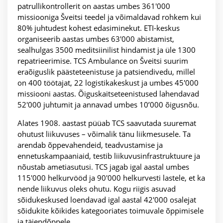
patrullikontrollerit on aastas umbes 361'000
missiooniga Šveitsi teedel ja võimaldavad rohkem kui
80% juhtudest kohest edasiminekut. ETI-keskus
organiseerib aastas umbes 63'000 abistamist,
sealhulgas 3500 meditsiinilist hindamist ja üle 1300
repatrieerimise. TCS Ambulance on Šveitsi suurim
eraõiguslik päästeteenistuse ja patsiendivedu, millel
on 400 töötajat, 22 logistikakeskust ja umbes 45'000
missiooni aastas. Õiguskaitseteenistused lahendavad
52'000 juhtumit ja annavad umbes 10’000 õigusnõu.
Alates 1908. aastast püüab TCS saavutada suuremat
ohutust liikuvuses – võimalik tänu liikmesusele. Ta
arendab õppevahendeid, teadvustamise ja
ennetuskampaaniaid, testib liikuvusinfrastruktuure ja
nõustab ametiasutusi. TCS jagab igal aastal umbes
115'000 helkurvööd ja 90'000 helkurvesti lastele, et ka
nende liikuvus oleks ohutu. Kogu riigis asuvad
sõidukeskused loendavad igal aastal 42'000 osalejat
sõidukite kõikides kategooriates toimuvale õppimisele
ja täiendõppele.