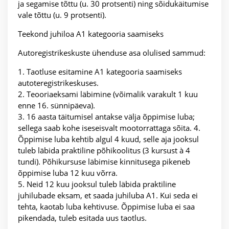
ja segamise tõttu (u. 30 protsenti) ning sõidukäitumise
vale tõttu (u. 9 protsenti).
Teekond juhiloa A1 kategooria saamiseks
Autoregistrikeskuste ühenduse asa olulised sammud:
1. Taotluse esitamine A1 kategooria saamiseks
autoteregistrikeskuses.
2. Teooriaeksami läbimine (võimalik varakult 1 kuu
enne 16. sünnipäeva).
3. 16 aasta täitumisel antakse välja õppimise luba;
sellega saab kohe iseseisvalt mootorrattaga sõita. 4.
Õppimise luba kehtib algul 4 kuud, selle aja jooksul
tuleb läbida praktiline põhikoolitus (3 kursust à 4
tundi). Põhikursuse läbimise kinnitusega pikeneb
õppimise luba 12 kuu võrra.
5. Neid 12 kuu jooksul tuleb läbida praktiline
juhilubade eksam, et saada juhiluba A1. Kui seda ei
tehta, kaotab luba kehtivuse. Õppimise luba ei saa
pikendada, tuleb esitada uus taotlus.