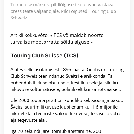
Toimetuse märkus: pildiõigused kuuluvad vastava
pressiteate väljaandjale. Pildi õigused: Touring Club
Schweiz
Artikli kokkuvõte: « TCS võimaldab noortel
turvalise mootorratta sõidu alguse »
Touring Club Suisse (TCS)
Alates selle asutamisest 1896. aastal Genfis on Touring
Club Schweiz teenindanud Šveitsi elanikkonda. Ta
pühendub liikluse ohutusele, kestlikkusele ja isikliku
liikuvuse sõltumatusele, poliitiliselt kui ka sotsiaalselt.
Üle 2000 töötaja ja 23 piirkondliku sektsiooniga pakub
Šveitsi suurim liikuvuse klubi enam kui 1,6 miljonile
liikmele laia teenuste valikut liikuvuse, tervise ja vaba
aja tegevuste alal.
Iga 70 sekundi järel toimub abistamine. 200