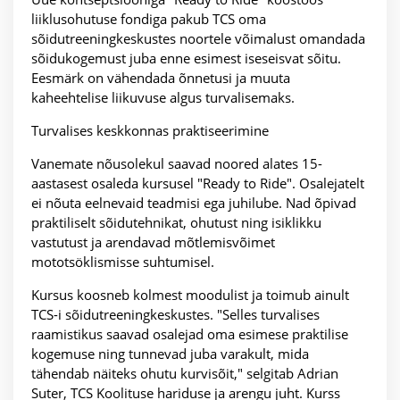
liiklusohutuse fondiga pakub TCS oma
sõidutreeningkeskustes noortele võimalust omandada
sõidukogemust juba enne esimest iseseisvat sõitu.
Eesmärk on vähendada õnnetusi ja muuta
kaheehtelise liikuvuse algus turvalisemaks.
Turvalises keskkonnas praktiseerimine
Vanemate nõusolekul saavad noored alates 15-
aastasest osaleda kursusel "Ready to Ride". Osalejatelt
ei nõuta eelnevaid teadmisi ega juhilube. Nad õpivad
praktiliselt sõidutehnikat, ohutust ning isiklikku
vastutust ja arendavad mõtlemisvõimet
mototsöklismisse suhtumisel.
Kursus koosneb kolmest moodulist ja toimub ainult
TCS-i sõidutreeningkeskustes. "Selles turvalises
raamistikus saavad osalejad oma esimese praktilise
kogemuse ning tunnevad juba varakult, mida
tähendab näiteks ohutu kurvisõit," selgitab Adrian
Suter, TCS Koolituse hariduse ja arengu juht. Kurss