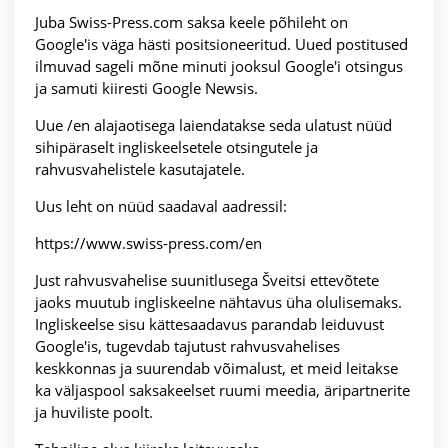
Juba Swiss-Press.com saksa keele põhileht on
Google'is väga hästi positsioneeritud. Uued postitused
ilmuvad sageli mõne minuti jooksul Google'i otsingus
ja samuti kiiresti Google Newsis.
Uue /en alajaotisega laiendatakse seda ulatust nüüd
sihipäraselt ingliskeelsetele otsingutele ja
rahvusvahelistele kasutajatele.
Uus leht on nüüd saadaval aadressil:
https://www.swiss-press.com/en
Just rahvusvahelise suunitlusega Šveitsi ettevõtete
jaoks muutub ingliskeelne nähtavus üha olulisemaks.
Ingliskeelse sisu kättesaadavus parandab leiduvust
Google'is, tugevdab tajutust rahvusvahelises
keskkonnas ja suurendab võimalust, et meid leitakse
ka väljaspool saksakeelset ruumi meedia, äripartnerite
ja huviliste poolt.