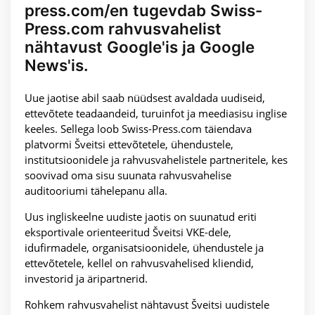
press.com/en tugevdab Swiss-
Press.com rahvusvahelist
nähtavust Google'is ja Google
News'is.
Uue jaotise abil saab nüüdsest avaldada uudiseid,
ettevõtete teadaandeid, turuinfot ja meediasisu inglise
keeles. Sellega loob Swiss-Press.com täiendava
platvormi Šveitsi ettevõtetele, ühendustele,
institutsioonidele ja rahvusvahelistele partneritele, kes
soovivad oma sisu suunata rahvusvahelise
auditooriumi tähelepanu alla.
Uus ingliskeelne uudiste jaotis on suunatud eriti
eksportivale orienteeritud Šveitsi VKE-dele,
idufirmadele, organisatsioonidele, ühendustele ja
ettevõtetele, kellel on rahvusvahelised kliendid,
investorid ja äripartnerid.
Rohkem rahvusvahelist nähtavust Šveitsi uudistele