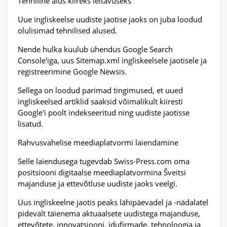
Tehniline alus kiireks leitavuseks
Uue ingliskeelse uudiste jaotise jaoks on juba loodud
olulisimad tehnilised alused.
Nende hulka kuulub ühendus Google Search
Console'iga, uus Sitemap.xml ingliskeelsele jaotisele ja
registreerimine Google Newsis.
Sellega on loodud parimad tingimused, et uued
ingliskeelsed artiklid saaksid võimalikult kiiresti
Google'i poolt indekseeritud ning uudiste jaotisse
lisatud.
Rahvusvahelise meediaplatvormi laiendamine
Selle laiendusega tugevdab Swiss-Press.com oma
positsiooni digitaalse meediaplatvormina Šveitsi
majanduse ja ettevõtluse uudiste jaoks veelgi.
Uus ingliskeelne jaotis peaks lähipäevadel ja -nädalatel
pidevalt täienema aktuaalsete uudistega majanduse,
ettevõtete, innovatsiooni, idufirmade, tehnoloogia ja