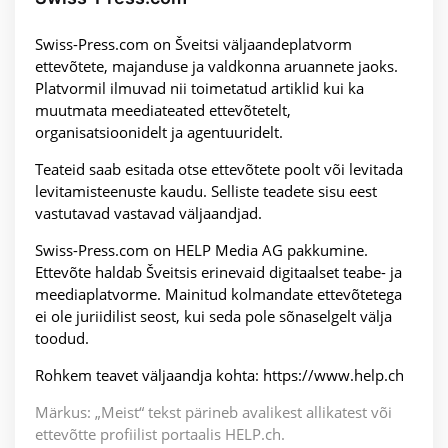
Swiss-Press.com on Šveitsi väljaandeplatvorm
ettevõtete, majanduse ja valdkonna aruannete jaoks.
Platvormil ilmuvad nii toimetatud artiklid kui ka
muutmata meediateated ettevõtetelt,
organisatsioonidelt ja agentuuridelt.
Teateid saab esitada otse ettevõtete poolt või levitada
levitamisteenuste kaudu. Selliste teadete sisu eest
vastutavad vastavad väljaandjad.
Swiss-Press.com on HELP Media AG pakkumine.
Ettevõte haldab Šveitsis erinevaid digitaalset teabe- ja
meediaplatvorme. Mainitud kolmandate ettevõtetega
ei ole juriidilist seost, kui seda pole sõnaselgelt välja
toodud.
Rohkem teavet väljaandja kohta: https://www.help.ch
Märkus: „Meist“ tekst pärineb avalikest allikatest või
ettevõtte profiilist portaalis HELP.ch.