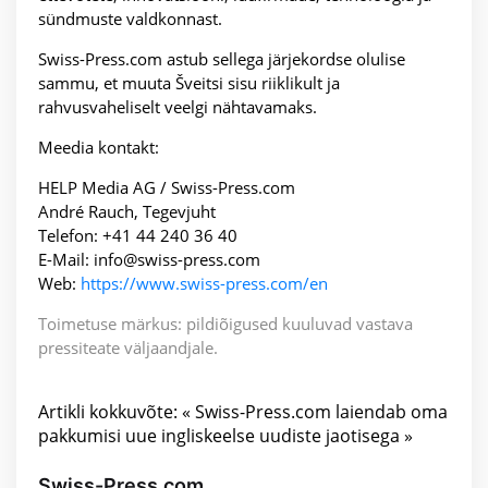
sündmuste valdkonnast.
Swiss-Press.com astub sellega järjekordse olulise
sammu, et muuta Šveitsi sisu riiklikult ja
rahvusvaheliselt veelgi nähtavamaks.
Meedia kontakt:
HELP Media AG / Swiss-Press.com
André Rauch, Tegevjuht
Telefon: +41 44 240 36 40
E-Mail: info@swiss-press.com
Web:
https://www.swiss-press.com/en
Toimetuse märkus: pildiõigused kuuluvad vastava
pressiteate väljaandjale.
Artikli kokkuvõte: « Swiss-Press.com laiendab oma
pakkumisi uue ingliskeelse uudiste jaotisega »
Swiss-Press.com