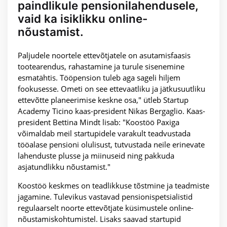
paindlikule pensionilahendusele,
vaid ka isiklikku online-
nõustamist.
Paljudele noortele ettevõtjatele on asutamisfaasis
tootearendus, rahastamine ja turule sisenemine
esmatähtis. Tööpension tuleb aga sageli hiljem
fookusesse. Ometi on see ettevaatliku ja jätkusuutliku
ettevõtte planeerimise keskne osa," ütleb Startup
Academy Ticino kaas-president Nikas Bergaglio. Kaas-
president Bettina Mindt lisab: "Koostöö Paxiga
võimaldab meil startupidele varakult teadvustada
tööalase pensioni olulisust, tutvustada neile erinevate
lahenduste plusse ja miinuseid ning pakkuda
asjatundlikku nõustamist."
Koostöö keskmes on teadlikkuse tõstmine ja teadmiste
jagamine. Tulevikus vastavad pensionispetsialistid
regulaarselt noorte ettevõtjate küsimustele online-
nõustamiskohtumistel. Lisaks saavad startupid