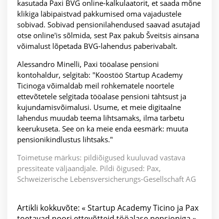
kasutada Paxi BVG online-kalkulaatorit, et saada mõne
klikiga läbipaistvad pakkumised oma vajadustele
sobivad. Sobivad pensionilahendused saavad asutajad
otse online'is sõlmida, sest Pax pakub Šveitsis ainsana
võimalust lõpetada BVG-lahendus paberivabalt.
Alessandro Minelli, Paxi tööalase pensioni
kontohaldur, selgitab: "Koostöö Startup Academy
Ticinoga võimaldab meil rohkematele noortele
ettevõtetele selgitada tööalase pensioni tähtsust ja
kujundamisvõimalusi. Usume, et meie digitaalne
lahendus muudab teema lihtsamaks, ilma tarbetu
keerukuseta. See on ka meie enda eesmärk: muuta
pensionikindlustus lihtsaks."
Toimetuse märkus: pildiõigused kuuluvad vastava
pressiteate väljaandjale. Pildi õigused: Pax,
Schweizerische Lebensversicherungs-Gesellschaft AG
Artikli kokkuvõte: « Startup Academy Ticino ja Pax
toetavad noori ettevõtteid tööalase pensioniga »