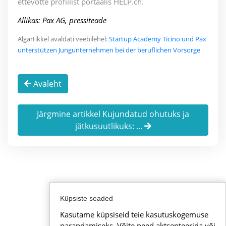
ettevõtte profiilist portaalis HELP.ch.
Allikas: Pax AG, pressiteade
Algartikkel avaldati veebilehel:
Startup Academy Ticino und Pax
unterstützen Jungunternehmen bei der beruflichen Vorsorge
Avaleht
Järgmine artikkel Kujundatud ohutuks ja
jätkusuutlikuks: ...
Küpsiste seaded
Kasutame küpsiseid teie kasutuskogemuse
parandamiseks. Võite need aktsepteerida või