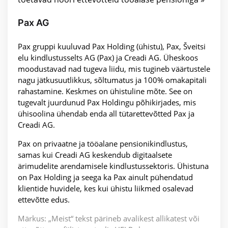
Pax AG
Pax gruppi kuuluvad Pax Holding (ühistu), Pax, Šveitsi
elu kindlustusselts AG (Pax) ja Creadi AG. Üheskoos
moodustavad nad tugeva liidu, mis tugineb väärtustele
nagu jätkusuutlikkus, sõltumatus ja 100% omakapitali
rahastamine. Keskmes on ühistuline mõte. See on
tugevalt juurdunud Pax Holdingu põhikirjades, mis
ühisoolina ühendab enda all tütarettevõtted Pax ja
Creadi AG.
Pax on privaatne ja tööalane pensionikindlustus,
samas kui Creadi AG keskendub digitaalsete
ärimudelite arendamisele kindlustussektoris. Ühistuna
on Pax Holding ja seega ka Pax ainult pühendatud
klientide huvidele, kes kui ühistu liikmed osalevad
ettevõtte edus.
Märkus: „Meist“ tekst pärineb avalikest allikatest või