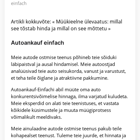
einfach
Artikli kokkuvõte: « Müükieelne ülevaatus: millal
see tõstab hinda ja millal on see mõttetu »
Autoankauf einfach
Meie autode ostmise teenus põhineb teie sõiduki
läbipaistval ja ausal hindamisel. Meie autoostjad
analüüsivad teie auto seisukorda, vanust ja varustust,
et teha teile õiglane ja atraktiivne pakkumine.
Autoankauf-Einfachi abil müüte oma auto
konkurentsivõimelise hinnaga, ilma varjatud kuludeta.
Meie eksperdid on alati teie teenistuses, et vastata
kõikidele küsimustele ja muuta müügiprotsess
võimalikult meeldivaks.
Meie ainulaadne autode ostmise teenus pakub teile
kohapealset teenust. Tuleme teie juurde, et hinnata ja