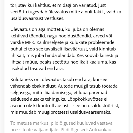
tõrjutav kui kahtlus, et midagi on varjatud. Just
seetõttu tugevdab ülevaatus mitte ainult fakti-, vaid ka
usaldusväärsust vestluses.
Ülevaatus on aga mõttetu, kui juba on olemas
kehtivad tõendid, nagu hooldustõendid, arved või
värske MFK. Ka ilmselgete ja kulukate probleemide
puhul ei too see tavaliselt lisaväärtust, vaid kinnitab
lihtsalt, mis juba hinda alandab. Kes soovib kiiresti ja
lihtsalt müüa, peaks seetõttu hoolikalt kaaluma, kas
lisakulud tasuvad end ära.
Kuldtäheks on: ülevaatus tasub end ära, kui see
vähendab ebakindlust. Autode müügil tasub töötada
selgusega, mitte liialdamisega, et luua paremad
eeldused ausaks tehinguks. Lõppkokkuvõttes ei
asenda ükski kontroll ausust – see on usaldustööriist,
mis muudab müügiprotsessi usaldusväärsemaks.
Toimetuse märkus: pildiõigused kuuluvad vastava
pressiteate väljaandjale. Pildi õigused: Autoankauf