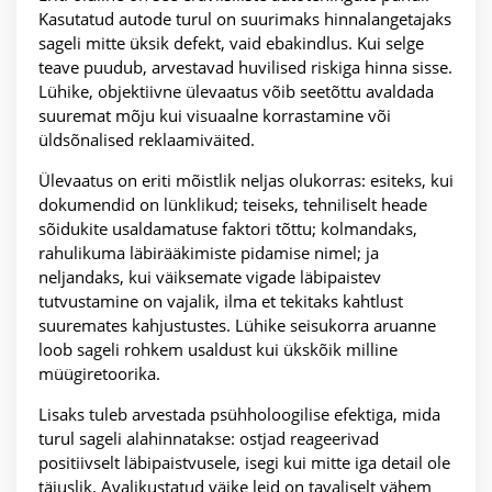
Kasutatud autode turul on suurimaks hinnalangetajaks
sageli mitte üksik defekt, vaid ebakindlus. Kui selge
teave puudub, arvestavad huvilised riskiga hinna sisse.
Lühike, objektiivne ülevaatus võib seetõttu avaldada
suuremat mõju kui visuaalne korrastamine või
üldsõnalised reklaamiväited.
Ülevaatus on eriti mõistlik neljas olukorras: esiteks, kui
dokumendid on lünklikud; teiseks, tehniliselt heade
sõidukite usaldamatuse faktori tõttu; kolmandaks,
rahulikuma läbirääkimiste pidamise nimel; ja
neljandaks, kui väiksemate vigade läbipaistev
tutvustamine on vajalik, ilma et tekitaks kahtlust
suuremates kahjustustes. Lühike seisukorra aruanne
loob sageli rohkem usaldust kui ükskõik milline
müügiretoorika.
Lisaks tuleb arvestada psühholoogilise efektiga, mida
turul sageli alahinnatakse: ostjad reageerivad
positiivselt läbipaistvusele, isegi kui mitte iga detail ole
täiuslik. Avalikustatud väike leid on tavaliselt vähem