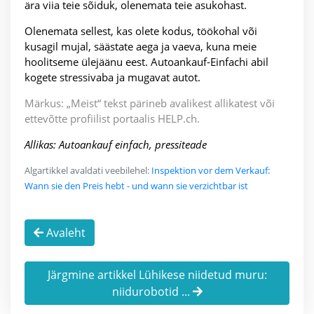
ära viia teie sõiduk, olenemata teie asukohast.
Olenemata sellest, kas olete kodus, töökohal või
kusagil mujal, säästate aega ja vaeva, kuna meie
hoolitseme ülejäänu eest. Autoankauf-Einfachi abil
kogete stressivaba ja mugavat autot.
Märkus: „Meist“ tekst pärineb avalikest allikatest või
ettevõtte profiilist portaalis HELP.ch.
Allikas: Autoankauf einfach, pressiteade
Algartikkel avaldati veebilehel:
Inspektion vor dem Verkauf:
Wann sie den Preis hebt - und wann sie verzichtbar ist
Avaleht
Järgmine artikkel Lühikese niidetud muru:
niidurobotid ...