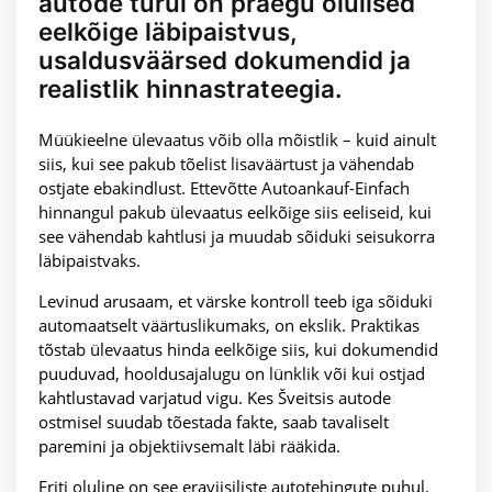
autode turul on praegu olulised
eelkõige läbipaistvus,
usaldusväärsed dokumendid ja
realistlik hinnastrateegia.
Müükieelne ülevaatus võib olla mõistlik – kuid ainult
siis, kui see pakub tõelist lisaväärtust ja vähendab
ostjate ebakindlust. Ettevõtte Autoankauf-Einfach
hinnangul pakub ülevaatus eelkõige siis eeliseid, kui
see vähendab kahtlusi ja muudab sõiduki seisukorra
läbipaistvaks.
Levinud arusaam, et värske kontroll teeb iga sõiduki
automaatselt väärtuslikumaks, on ekslik. Praktikas
tõstab ülevaatus hinda eelkõige siis, kui dokumendid
puuduvad, hooldusajalugu on lünklik või kui ostjad
kahtlustavad varjatud vigu. Kes Šveitsis autode
ostmisel suudab tõestada fakte, saab tavaliselt
paremini ja objektiivsemalt läbi rääkida.
Eriti oluline on see eraviisiliste autotehingute puhul.