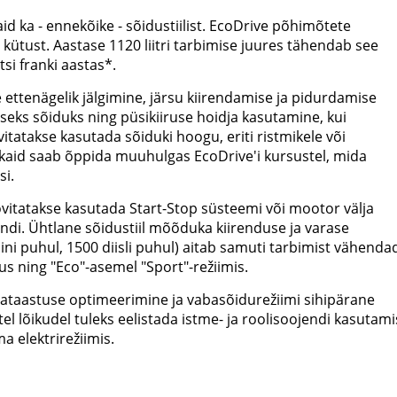
aid ka - ennekõike - sõidustiilist. EcoDrive põhimõtete
kütust. Aastase 1120 liitri tarbimise juures tähendab see
si franki aastas*.
 ettenägelik jälgimine, järsu kiirendamise ja pidurdamise
seks sõiduks ning püsikiiruse hoidja kasutamine, kui
tatakse kasutada sõiduki hoogu, eriti ristmikele või
nikaid saab õppida muuhulgas EcoDrive'i kursustel, mida
si.
itatakse kasutada Start-Stop süsteemi või mootor välja
undi. Ühtlane sõidustiil mõõduka kiirenduse ja varase
i puhul, 1500 diisli puhul) aitab samuti tarbimist vähenda
us ning "Eco"-asemel "Sport"-režiimis.
giataastuse optimeerimine ja vabasõidurežiimi sihipärane
l lõikudel tuleks eelistada istme- ja roolisoojendi kasutami
 elektrirežiimis.