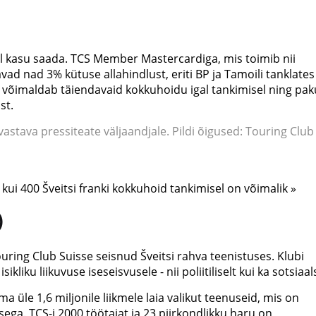
el kasu saada. TCS Member Mastercardiga, mis toimib nii
ad nad 3% kütuse allahindlust, eriti BP ja Tamoili tanklates
art võimaldab täiendavaid kokkuhoidu igal tankimisel ning pa
st.
stava pressiteate väljaandjale. Pildi õigused: Touring Club
kui 400 Šveitsi franki kokkuhoid tankimisel on võimalik »
)
ring Club Suisse seisnud Šveitsi rahva teenistuses. Klubi
liku liikuvuse iseseisvusele - nii poliitiliselt kui ka sotsiaals
a üle 1,6 miljonile liikmele laia valikut teenuseid, mis on
sega. TCS-i 2000 töötajat ja 23 piirkondlikku haru on