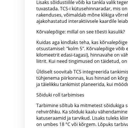
Lisaks sõidustiilile võib ka tankla valik teg
tuvastada. TCS-i kütusehinnaradar, mis on 
rakenduses, võimaldab mõne klikiga võrrel
ajakohastatud interaktiivsele kaardile leia
Kõrvalepõige: millal on see tõesti kasulik?
Kuidas aga kindlaks teha, kas kõrvalepõige
otsustamisel: "kolm 5". Kõrvalepõige võib e
kilomeetrit edasi-tagasi), hinnavahe on väh
liitrit. Kui need tingimused on täidetud, on
Üldiselt soovitab TCS integreerida tankim
tühjenema piirkonnas, kus hinnad on kõrged
ja täielikku tankimist planeerida, kui möö
Sõiduki roll tarbimises
Tarbimine sõltub ka mitmetest sõidukiga se
rehvirõhku. Ka sõiduki kaalu vähendamine
katuseraamid ja tarvikud. Lisaks tuleks kli
on umbes 18 °C või kõrgem. Lõpuks tarbiv