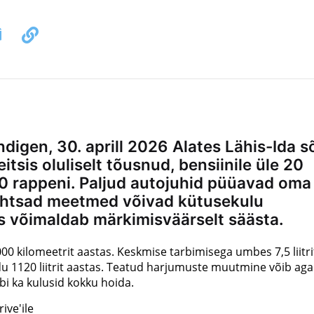
igen, 30. aprill 2026 Alates Lähis-Ida s
tsis oluliselt tõusnud, bensiinile üle 20
 40 rappeni. Paljud autojuhid püüavad oma
ihtsad meetmed võivad kütusekulu
s võimaldab märkimisväärselt säästa.
00 kilomeetrit aastas. Keskmise tarbimisega umbes 7,5 liitri
du 1120 liitrit aastas. Teatud harjumuste muutmine võib aga
bi ka kulusid kokku hoida.
ive'ile