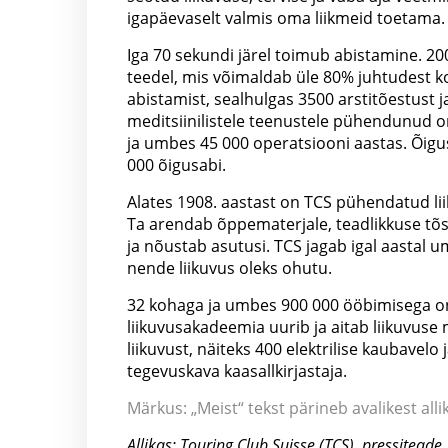
igapäevaselt valmis oma liikmeid toetama.
Iga 70 sekundi järel toimub abistamine. 2
teedel, mis võimaldab üle 80% juhtudest k
abistamist, sealhulgas 3500 arstitõestust j
meditsiinilistele teenustele pühendunud org
ja umbes 45 000 operatsiooni aastas. Õig
000 õigusabi.
Alates 1908. aastast on TCS pühendatud l
Ta arendab õppematerjale, teadlikkuse tõs
ja nõustab asutusi. TCS jagab igal aastal u
nende liikuvus oleks ohutu.
32 kohaga ja umbes 900 000 ööbimisega on
liikuvusakadeemia uurib ja aitab liikuvuse
liikuvust, näiteks 400 elektrilise kaubavel
tegevuskava kaasallkirjastaja.
Märkus: „Meist“ tekst pärineb avalikest allik
Allikas: Touring Club Suisse (TCS), pressiteade