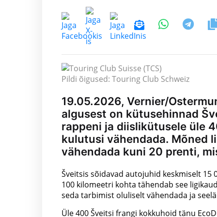
Pildi õigused: Touring Club Schweiz
19.05.2026, Vernier/Ostermund
algusest on kütusehinnad Švei
rappeni ja diislikütusele üle
kulutusi vähendada. Mõned l
vähendada kuni 20 prenti, mi
Šveitsis sõidavad autojuhid keskmiselt 15 0
100 kilomeetri kohta tähendab see ligikau
seda tarbimist oluliselt vähendada ja seelä
Üle 400 Šveitsi frangi kokkuhoid tänu EcoDr