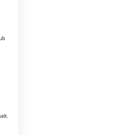
kub
elt.