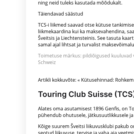
ning neid tuleks kasutada mõõdukalt.
Täiendavad säästud
TCS-i liikmed saavad otse kütuse tankimis
liikmekaardina kui ka maksevahendina, saav
Šveitsis ja Liechtensteinis. See tasuta ka
samal ajal lihtsat ja turvalist maksevõimalu
Toimetuse märkus: pildiõigused kuuluvad va
Schweiz
Artikli kokkuvõte: « Kütusehinnad: Rohkem 
Touring Club Suisse (TCS
Alates oma asutamisest 1896 Genfis, on Tou
pühendub ohutusele, jätkusuutlikkusele ja isik
Kõige suurem Šveitsi liikuvusklubi pakub om
seotud liikuvuse, tervise ja vaba aja veetmi