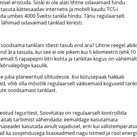
emisel eristuda. Siiski ei ole alati lihtne odavamaid hindu
tasuta kättesaadav internetis ja mobiili kaudu TCS-i
da umbes 4000 Šveitsi tankla hindu. Tänu regulaarselt
b lähimad odavaimad tanklad kiiresti.
 soodsama tanklani tõesti tasub end ära? Lihtne reegel abik
nd ära tasuda, kui see ei ole pikem kui 5 kilomeetrit (ehk 10
emalt 5 rapapepni liitri kohta ja tankitav kogus on vähemalt
 kõrvalepõige kasulik.
ise juba planeeritud sõitudesse. Kui kütusepaak hakkab
, võib olla mõistlik regulaarselt väiksemaid koguseid tank
dute soodsamast tanklast.
otud teguritest. Soovitatav on regulaarselt kontrollida
 aitab tarbimist vähendada: eemaldage kasutamata
imaseadet kasutada ainult vajadusel, eriti kui välistemperatu
ad ka soojendusega lisaseadmed nagu istmed ja rool energi