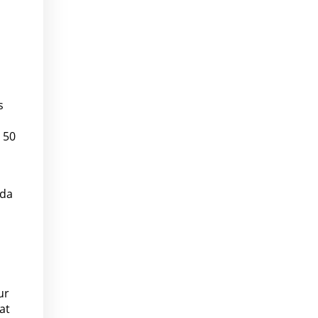
s
 50
ida
ur
at