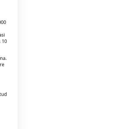
000
asi
s 10
na.
re
atud