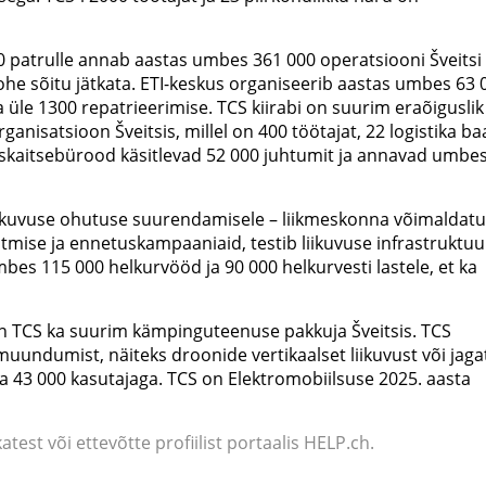
00 patrulle annab aastas umbes 361 000 operatsiooni Šveitsi
ohe sõitu jätkata. ETI-keskus organiseerib aastas umbes 63 
a üle 1300 repatrieerimise. TCS kiirabi on suurim eraõiguslik
anisatsioon Šveitsis, millel on 400 töötajat, 22 logistika ba
uskaitsebürood käsitlevad 52 000 juhtumit ja annavad umbe
iikuvuse ohutuse suurendamisele – liikmeskonna võimaldatu
tmise ja ennetuskampaaniaid, testib liikuvuse infrastruktuu
mbes 115 000 helkurvööd ja 90 000 helkurvesti lastele, et ka
 TCS ka suurim kämpinguteenuse pakkuja Šveitsis. TCS
 muundumist, näiteks droonide vertikaalset liikuvust või jag
o ja 43 000 kasutajaga. TCS on Elektromobiilsuse 2025. aasta
atest või ettevõtte profiilist portaalis HELP.ch.