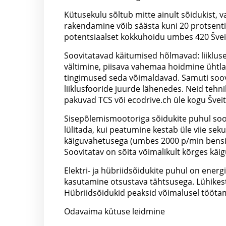
Kütusekulu sõltub mitte ainult sõidukist, v
rakendamine võib säästa kuni 20 protsenti 
potentsiaalset kokkuhoidu umbes 420 Šveit
Soovitatavad käitumised hõlmavad: liikluse
vältimine, piisava vahemaa hoidmine ühtla
tingimused seda võimaldavad. Samuti soovi
liiklusfooride juurde lähenedes. Neid teh
pakuvad TCS või ecodrive.ch üle kogu Šveit
Sisepõlemismootoriga sõidukite puhul soov
lülitada, kui peatumine kestab üle viie sek
käiguvahetusega (umbes 2000 p/min bensiin
Soovitatav on sõita võimalikult kõrges käig
Elektri- ja hübriidsõidukite puhul on ener
kasutamine otsustava tähtsusega. Lühikeste
Hübriidsõidukid peaksid võimalusel töötama
Odavaima kütuse leidmine