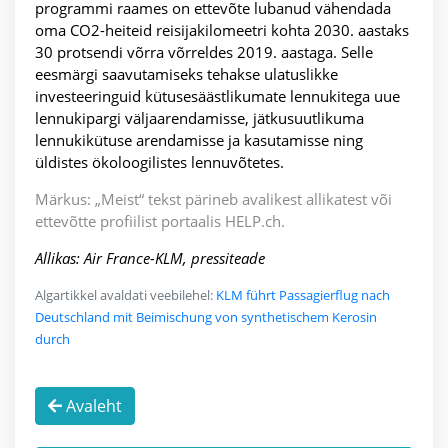
programmi raames on ettevõte lubanud vähendada
oma CO2-heiteid reisijakilomeetri kohta 2030. aastaks
30 protsendi võrra võrreldes 2019. aastaga. Selle
eesmärgi saavutamiseks tehakse ulatuslikke
investeeringuid kütusesäästlikumate lennukitega uue
lennukipargi väljaarendamisse, jätkusuutlikuma
lennukikütuse arendamisse ja kasutamisse ning
üldistes ökoloogilistes lennuvõtetes.
Märkus: „Meist“ tekst pärineb avalikest allikatest või
ettevõtte profiilist portaalis HELP.ch.
Allikas: Air France-KLM, pressiteade
Algartikkel avaldati veebilehel:
KLM führt Passagierflug nach
Deutschland mit Beimischung von synthetischem Kerosin
durch
Avaleht