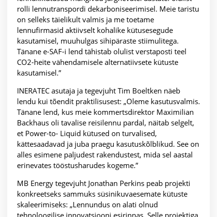
rolli lennutranspordi dekarboniseerimisel. Meie taristu
on selleks täielikult valmis ja me toetame
lennufirmasid aktiivselt kohalike kütusesegude
kasutamisel, muuhulgas sihipäraste stiimulitega.
Tänane e-SAF-i lend tähistab olulist verstaposti teel
CO2-heite vähendamisele alternatiivsete kütuste
kasutamisel.”
INERATEC asutaja ja tegevjuht Tim Boeltken näeb
lendu kui tõendit praktilisusest: „Oleme kasutusvalmis.
Tänane lend, kus meie kommertsdirektor Maximilian
Backhaus oli tavalise reisilennu pardal, näitab selgelt,
et Power-to- Liquid kütused on turvalised,
kättesaadavad ja juba praegu kasutuskõlblikud. See on
alles esimene paljudest rakendustest, mida sel aastal
erinevates tööstusharudes kogeme.”
MB Energy tegevjuht Jonathan Perkins peab projekti
konkreetseks sammuks süsinikuvaesemate kütuste
skaleerimiseks: „Lennundus on alati olnud
tehnoloogilise innovatsiooni esirinnas. Selle projektiga