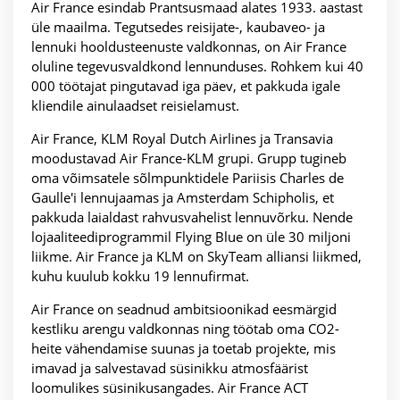
Air France esindab Prantsusmaad alates 1933. aastast
üle maailma. Tegutsedes reisijate-, kaubaveo- ja
lennuki hooldusteenuste valdkonnas, on Air France
oluline tegevusvaldkond lennunduses. Rohkem kui 40
000 töötajat pingutavad iga päev, et pakkuda igale
kliendile ainulaadset reisielamust.
Air France, KLM Royal Dutch Airlines ja Transavia
moodustavad Air France-KLM grupi. Grupp tugineb
oma võimsatele sõlmpunktidele Pariisis Charles de
Gaulle'i lennujaamas ja Amsterdam Schipholis, et
pakkuda laialdast rahvusvahelist lennuvõrku. Nende
lojaaliteediprogrammil Flying Blue on üle 30 miljoni
liikme. Air France ja KLM on SkyTeam alliansi liikmed,
kuhu kuulub kokku 19 lennufirmat.
Air France on seadnud ambitsioonikad eesmärgid
kestliku arengu valdkonnas ning töötab oma CO2-
heite vähendamise suunas ja toetab projekte, mis
imavad ja salvestavad süsinikku atmosfäärist
loomulikes süsinikusangades. Air France ACT