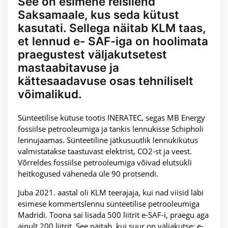
See on esimene reisilend
Saksamaale, kus seda kütust
kasutati. Sellega näitab KLM taas,
et lennud e- SAF-iga on hoolimata
praegustest väljakutsetest
mastaabitavuse ja
kättesaadavuse osas tehniliselt
võimalikud.
Sünteetilise kütuse tootis INERATEC, segas MB Energy
fossiilse petrooleumiga ja tankis lennukisse Schipholi
lennujaamas. Sünteetiline jätkusuutlik lennukikütus
valmistatakse taastuvast elektrist, CO2-st ja veest.
Võrreldes fossiilse petrooleumiga võivad elutsükli
heitkogused väheneda üle 90 protsendi.
Juba 2021. aastal oli KLM teerajaja, kui nad viisid läbi
esimese kommertslennu sünteetilise petrooleumiga
Madridi. Toona sai lisada 500 liitrit e-SAF-i, praegu aga
ainult 200 liitrit. See näitab, kui suur on väljakutse: e-