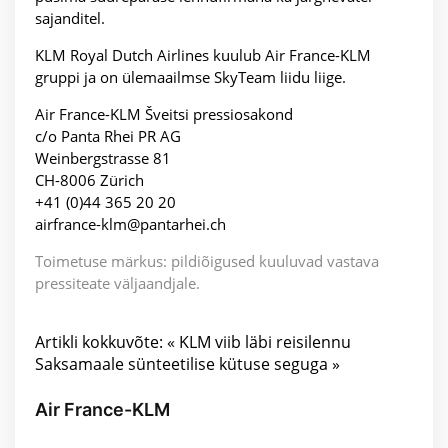
sajanditel.
KLM Royal Dutch Airlines kuulub Air France-KLM
gruppi ja on ülemaailmse SkyTeam liidu liige.
Air France-KLM Šveitsi pressiosakond
c/o Panta Rhei PR AG
Weinbergstrasse 81
CH-8006 Zürich
+41 (0)44 365 20 20
airfrance-klm@pantarhei.ch
Toimetuse märkus: pildiõigused kuuluvad vastava
pressiteate väljaandjale.
Artikli kokkuvõte: « KLM viib läbi reisilennu
Saksamaale sünteetilise kütuse seguga »
Air France-KLM