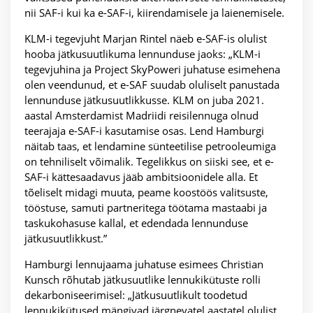
nii SAF-i kui ka e-SAF-i, kiirendamisele ja laienemisele.
KLM-i tegevjuht Marjan Rintel näeb e-SAF-is olulist
hooba jätkusuutlikuma lennunduse jaoks: „KLM-i
tegevjuhina ja Project SkyPoweri juhatuse esimehena
olen veendunud, et e-SAF suudab oluliselt panustada
lennunduse jätkusuutlikkusse. KLM on juba 2021.
aastal Amsterdamist Madriidi reisilennuga olnud
teerajaja e-SAF-i kasutamise osas. Lend Hamburgi
näitab taas, et lendamine sünteetilise petrooleumiga
on tehniliselt võimalik. Tegelikkus on siiski see, et e-
SAF-i kättesaadavus jääb ambitsioonidele alla. Et
tõeliselt midagi muuta, peame koostöös valitsuste,
tööstuse, samuti partneritega töötama mastaabi ja
taskukohasuse kallal, et edendada lennunduse
jätkusuutlikkust.”
Hamburgi lennujaama juhatuse esimees Christian
Kunsch rõhutab jätkusuutlike lennukikütuste rolli
dekarboniseerimisel: „Jätkusuutlikult toodetud
lennukikütused mängivad järgnevatel aastatel olulist