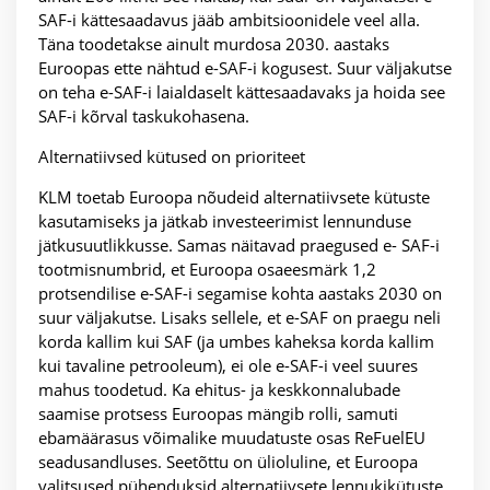
SAF-i kättesaadavus jääb ambitsioonidele veel alla.
Täna toodetakse ainult murdosa 2030. aastaks
Euroopas ette nähtud e-SAF-i kogusest. Suur väljakutse
on teha e-SAF-i laialdaselt kättesaadavaks ja hoida see
SAF-i kõrval taskukohasena.
Alternatiivsed kütused on prioriteet
KLM toetab Euroopa nõudeid alternatiivsete kütuste
kasutamiseks ja jätkab investeerimist lennunduse
jätkusuutlikkusse. Samas näitavad praegused e- SAF-i
tootmisnumbrid, et Euroopa osaeesmärk 1,2
protsendilise e-SAF-i segamise kohta aastaks 2030 on
suur väljakutse. Lisaks sellele, et e-SAF on praegu neli
korda kallim kui SAF (ja umbes kaheksa korda kallim
kui tavaline petrooleum), ei ole e-SAF-i veel suures
mahus toodetud. Ka ehitus- ja keskkonnalubade
saamise protsess Euroopas mängib rolli, samuti
ebamäärasus võimalike muudatuste osas ReFuelEU
seadusandluses. Seetõttu on ülioluline, et Euroopa
valitsused pühenduksid alternatiivsete lennukikütuste,