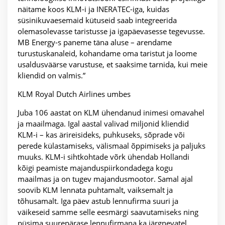
näitame koos KLM-i ja INERATEC-iga, kuidas
süsinikuvaesemaid kütuseid saab integreerida
olemasolevasse taristusse ja igapäevasesse tegevusse.
MB Energy-s paneme täna aluse – arendame
turustuskanaleid, kohandame oma taristut ja loome
usaldusväärse varustuse, et saaksime tarnida, kui meie
kliendid on valmis.”
KLM Royal Dutch Airlines umbes
Juba 106 aastat on KLM ühendanud inimesi omavahel
ja maailmaga. Igal aastal valivad miljonid kliendid
KLM-i – kas ärireisideks, puhkuseks, sõprade või
perede külastamiseks, välismaal õppimiseks ja paljuks
muuks. KLM-i sihtkohtade võrk ühendab Hollandi
kõigi peamiste majanduspiirkondadega kogu
maailmas ja on tugev majandusmootor. Samal ajal
soovib KLM lennata puhtamalt, vaiksemalt ja
tõhusamalt. Iga päev astub lennufirma suuri ja
väikeseid samme selle eesmärgi saavutamiseks ning
püsima suurepärase lennufirmana ka järgnevatel