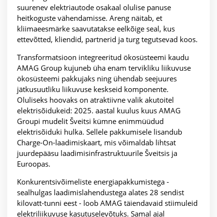
suurenev elektriautode osakaal olulise panuse
heitkoguste vähendamisse. Areng näitab, et
kliimaeesmärke saavutatakse eelkõige seal, kus
ettevõtted, kliendid, partnerid ja turg tegutsevad koos.
Transformatsioon integreeritud ökosüsteemi kaudu
AMAG Group kujuneb üha enam tervikliku liikuvuse
ökosüsteemi pakkujaks ning ühendab seejuures
jätkusuutliku liikuvuse keskseid komponente.
Oluliseks hoovaks on atraktiivne valik akutoitel
elektrisõidukeid: 2025. aastal kuulus kuus AMAG
Groupi mudelit Šveitsi kümne enimmüüdud
elektrisõiduki hulka. Sellele pakkumisele lisandub
Charge-On-laadimiskaart, mis võimaldab lihtsat
juurdepääsu laadimisinfrastruktuurile Šveitsis ja
Euroopas.
Konkurentsivõimeliste energiapakkumistega -
sealhulgas laadimislahendustega alates 28 sendist
kilovatt-tunni eest - loob AMAG täiendavaid stiimuleid
elektriliikuvuse kasutuselevõtuks. Samal ajal