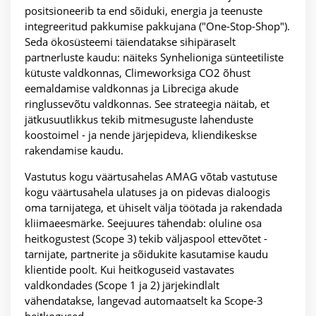
positsioneerib ta end sõiduki, energia ja teenuste
integreeritud pakkumise pakkujana ("One-Stop-Shop").
Seda ökosüsteemi täiendatakse sihipäraselt
partnerluste kaudu: näiteks Synhelioniga sünteetiliste
kütuste valdkonnas, Climeworksiga CO2 õhust
eemaldamise valdkonnas ja Libreciga akude
ringlussevõtu valdkonnas. See strateegia näitab, et
jätkusuutlikkus tekib mitmesuguste lahenduste
koostoimel - ja nende järjepideva, kliendikeskse
rakendamise kaudu.
Vastutus kogu väärtusahelas AMAG võtab vastutuse
kogu väärtusahela ulatuses ja on pidevas dialoogis
oma tarnijatega, et ühiselt välja töötada ja rakendada
kliimaeesmärke. Seejuures tähendab: oluline osa
heitkogustest (Scope 3) tekib väljaspool ettevõtet -
tarnijate, partnerite ja sõidukite kasutamise kaudu
klientide poolt. Kui heitkoguseid vastavates
valdkondades (Scope 1 ja 2) järjekindlalt
vähendatakse, langevad automaatselt ka Scope-3