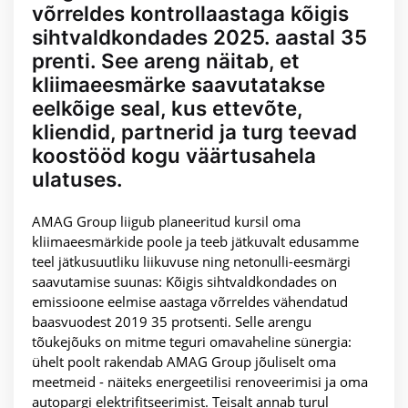
võrreldes kontrollaastaga kõigis
sihtvaldkondades 2025. aastal 35
prenti. See areng näitab, et
kliimaeesmärke saavutatakse
eelkõige seal, kus ettevõte,
kliendid, partnerid ja turg teevad
koostööd kogu väärtusahela
ulatuses.
AMAG Group liigub planeeritud kursil oma
kliimaeesmärkide poole ja teeb jätkuvalt edusamme
teel jätkusuutliku liikuvuse ning netonulli-eesmärgi
saavutamise suunas: Kõigis sihtvaldkondades on
emissioone eelmise aastaga võrreldes vähendatud
baasvuodest 2019 35 protsenti. Selle arengu
tõukejõuks on mitme teguri omavaheline sünergia:
ühelt poolt rakendab AMAG Group jõuliselt oma
meetmeid - näiteks energeetilisi renoveerimisi ja oma
autopargi elektrifitseerimist. Teisalt annab turul