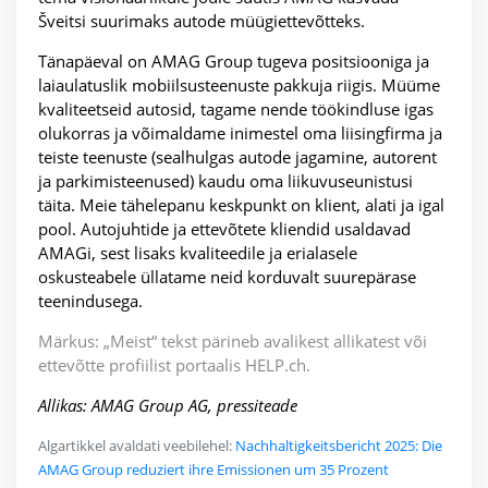
Šveitsi suurimaks autode müügiettevõtteks.
Tänapäeval on AMAG Group tugeva positsiooniga ja
laiaulatuslik mobiilsusteenuste pakkuja riigis. Müüme
kvaliteetseid autosid, tagame nende töökindluse igas
olukorras ja võimaldame inimestel oma liisingfirma ja
teiste teenuste (sealhulgas autode jagamine, autorent
ja parkimisteenused) kaudu oma liikuvuseunistusi
täita. Meie tähelepanu keskpunkt on klient, alati ja igal
pool. Autojuhtide ja ettevõtete kliendid usaldavad
AMAGi, sest lisaks kvaliteedile ja erialasele
oskusteabele üllatame neid korduvalt suurepärase
teenindusega.
Märkus: „Meist“ tekst pärineb avalikest allikatest või
ettevõtte profiilist portaalis HELP.ch.
Allikas: AMAG Group AG, pressiteade
Algartikkel avaldati veebilehel:
Nachhaltigkeitsbericht 2025: Die
AMAG Group reduziert ihre Emissionen um 35 Prozent