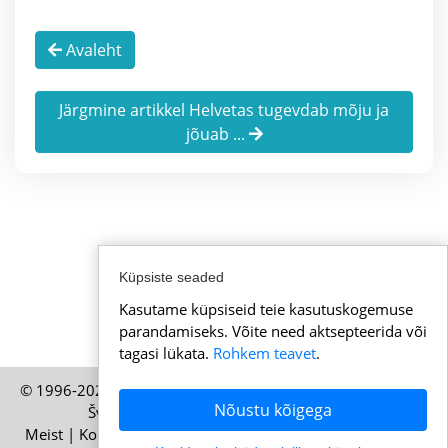
Avaleht
Järgmine artikkel Helvetas tugevdab mõju ja
jõuab ...
Küpsiste seaded
Kasutame küpsiseid teie kasutuskogemuse
parandamiseks. Võite need aktsepteerida või
tagasi lükata.
Rohkem teavet
.
© 1996-2026 Uudisedsveitsist.ee – HELP Media AG, Zürich,
Nõustu kõigega
Šveits väljaanne – Kõik õigused kaitstud
Meist
|
Kontakt
|
Kasutustingimused
|
Küpsiste poliitika
|