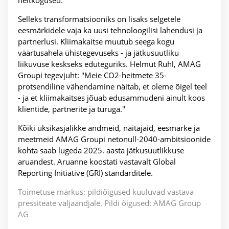
heitkogused.
Selleks transformatsiooniks on lisaks selgetele
eesmärkidele vaja ka uusi tehnoloogilisi lahendusi ja
partnerlusi. Kliimakaitse muutub seega kogu
väärtusahela ühistegevuseks - ja jätkusuutliku
liikuvuse keskseks eduteguriks. Helmut Ruhl, AMAG
Groupi tegevjuht: "Meie CO2-heitmete 35-
protsendiline vähendamine näitab, et oleme õigel teel
- ja et kliimakaitses jõuab edusammudeni ainult koos
klientide, partnerite ja turuga."
Kõiki üksikasjalikke andmeid, näitajaid, eesmärke ja
meetmeid AMAG Groupi netonull-2040-ambitsioonide
kohta saab lugeda 2025. aasta jätkusuutlikkuse
aruandest. Aruanne koostati vastavalt Global
Reporting Initiative (GRI) standarditele.
Toimetuse märkus: pildiõigused kuuluvad vastava
pressiteate väljaandjale. Pildi õigused: AMAG Group
AG