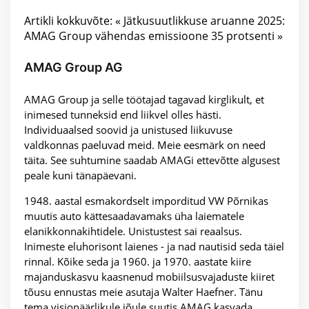
Artikli kokkuvõte: « Jätkusuutlikkuse aruanne 2025:
AMAG Group vähendas emissioone 35 protsenti »
AMAG Group AG
AMAG Group ja selle töötajad tagavad kirglikult, et
inimesed tunneksid end liikvel olles hästi.
Individuaalsed soovid ja unistused liikuvuse
valdkonnas paeluvad meid. Meie eesmärk on need
täita. See suhtumine saadab AMAGi ettevõtte algusest
peale kuni tänapäevani.
1948. aastal esmakordselt imporditud VW Põrnikas
muutis auto kättesaadavamaks üha laiematele
elanikkonnakihtidele. Unistustest sai reaalsus.
Inimeste eluhorisont laienes - ja nad nautisid seda täiel
rinnal. Kõike seda ja 1960. ja 1970. aastate kiire
majanduskasvu kaasnenud mobiilsusvajaduste kiiret
tõusu ennustas meie asutaja Walter Haefner. Tänu
tema visionäärlikule jõule suutis AMAG kasvada