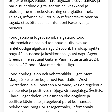
projekte neljas valdkonnas: digitaalne suveräänsus ja
haridus, eetiline digitaliseerimine, keskkond ja
bioloogiline mitmekesisus ning energiaüleminek.
Teiseks, Infomaniak Group SA referentsaktsionärina
tagada ettevõtte eetilise missiooni iseseisvus ja
püsivus.
Fond jätkab ja tugevdab juba algatatud tööd.
Infomaniak on aastaid toetanud olulisi avatud
lähtekoodiga algatusi nagu Debconf, haridusprojekte
nagu 42 Lausanne ja keskkonnaalgatusi nagu Agent
Green, mille asutajat Gabriel Pauni autasustati 2024.
aastal ÜRO poolt Maa meistrite tiitliga.
Fondinõukogus on neli vabatahtlikku liiget: Marc
Maugué, kellel on kogemusi Foundation West
Switzerlandi alal, Jonathan Normand, kes on tegelenud
valitsemise ja positiivse mõjuga strateegiatega Šveitsis,
Claire Siegenthaler, kes esindab ökoloogiliste ja
eetiliste küsimustega tegelevat peret kolmandas
põlvkonnas, ning Boris Siegenthaler, Infomaniaki