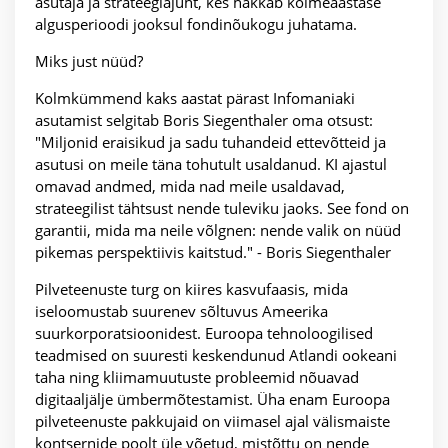
asutaja ja strateegiajuht, kes hakkab kolmeaastase
algusperioodi jooksul fondinõukogu juhatama.
Miks just nüüd?
Kolmkümmend kaks aastat pärast Infomaniaki
asutamist selgitab Boris Siegenthaler oma otsust:
"Miljonid eraisikud ja sadu tuhandeid ettevõtteid ja
asutusi on meile täna tohutult usaldanud. KI ajastul
omavad andmed, mida nad meile usaldavad,
strateegilist tähtsust nende tuleviku jaoks. See fond on
garantii, mida ma neile võlgnen: nende valik on nüüd
pikemas perspektiivis kaitstud." - Boris Siegenthaler
Pilveteenuste turg on kiires kasvufaasis, mida
iseloomustab suurenev sõltuvus Ameerika
suurkorporatsioonidest. Euroopa tehnoloogilised
teadmised on suuresti keskendunud Atlandi ookeani
taha ning kliimamuutuste probleemid nõuavad
digitaaljälje ümbermõtestamist. Üha enam Euroopa
pilveteenuste pakkujaid on viimasel ajal välismaiste
kontsernide poolt üle võetud, mistõttu on nende