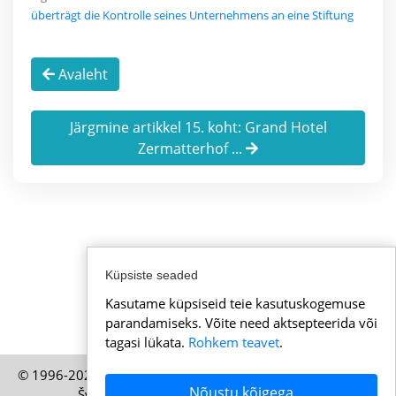
überträgt die Kontrolle seines Unternehmens an eine Stiftung
Avaleht
Järgmine artikkel 15. koht: Grand Hotel
Zermatterhof ...
Küpsiste seaded
Kasutame küpsiseid teie kasutuskogemuse
parandamiseks. Võite need aktsepteerida või
tagasi lükata.
Rohkem teavet
.
© 1996-2026 Uudisedsveitsist.ee – HELP Media AG, Zürich,
Nõustu kõigega
Šveits väljaanne – Kõik õigused kaitstud