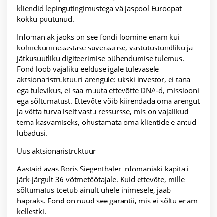
kliendid lepingutingimustega väljaspool Euroopat
kokku puutunud.
Infomaniak jaoks on see fondi loomine enam kui
kolmekümneaastase suveräänse, vastutustundliku ja
jätkusuutliku digiteerimise pühendumise tulemus.
Fond loob vajaliku eelduse igale tulevasele
aktsionäristruktuuri arengule: ükski investor, ei täna
ega tulevikus, ei saa muuta ettevõtte DNA-d, missiooni
ega sõltumatust. Ettevõte võib kiirendada oma arengut
ja võtta turvaliselt vastu ressursse, mis on vajalikud
tema kasvamiseks, ohustamata oma klientidele antud
lubadusi.
Uus aktsionäristruktuur
Aastaid avas Boris Siegenthaler Infomaniaki kapitali
järk-järgult 36 võtmetöötajale. Kuid ettevõte, mille
sõltumatus toetub ainult ühele inimesele, jääb
hapraks. Fond on nüüd see garantii, mis ei sõltu enam
kellestki.