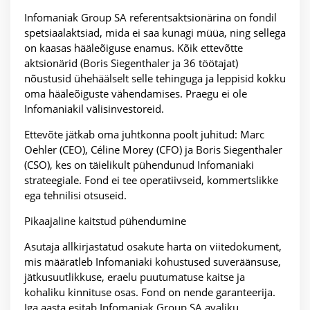
Infomaniak Group SA referentsaktsionärina on fondil
spetsiaalaktsiad, mida ei saa kunagi müüa, ning sellega
on kaasas hääleõiguse enamus. Kõik ettevõtte
aktsionärid (Boris Siegenthaler ja 36 töötajat)
nõustusid ühehäälselt selle tehinguga ja leppisid kokku
oma hääleõiguste vähendamises. Praegu ei ole
Infomaniakil välisinvestoreid.
Ettevõte jätkab oma juhtkonna poolt juhitud: Marc
Oehler (CEO), Céline Morey (CFO) ja Boris Siegenthaler
(CSO), kes on täielikult pühendunud Infomaniaki
strateegiale. Fond ei tee operatiivseid, kommertslikke
ega tehnilisi otsuseid.
Pikaajaline kaitstud pühendumine
Asutaja allkirjastatud osakute harta on viitedokument,
mis määratleb Infomaniaki kohustused suveräänsuse,
jätkusuutlikkuse, eraelu puutumatuse kaitse ja
kohaliku kinnituse osas. Fond on nende garanteerija.
Iga aasta esitab Infomaniak Group SA avaliku