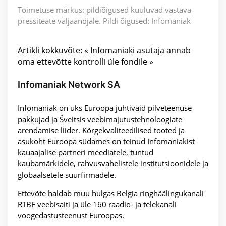
Toimetuse märkus: pildiõigused kuuluvad vastava
pressiteate väljaandjale. Pildi õigused: Infomaniak
Artikli kokkuvõte: « Infomaniaki asutaja annab
oma ettevõtte kontrolli üle fondile »
Infomaniak Network SA
Infomaniak on üks Euroopa juhtivaid pilveteenuse
pakkujad ja Šveitsis veebimajutustehnoloogiate
arendamise liider. Kõrgekvaliteedilised tooted ja
asukoht Euroopa südames on teinud Infomaniakist
kauaajalise partneri meediatele, tuntud
kaubamärkidele, rahvusvahelistele institutsioonidele ja
globaalsetele suurfirmadele.
Ettevõte haldab muu hulgas Belgia ringhäälingukanali
RTBF veebisaiti ja üle 160 raadio- ja telekanali
voogedastusteenust Euroopas.