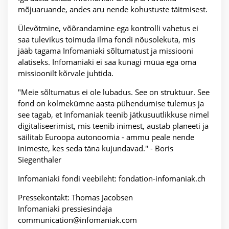
mõjuaruande, andes aru nende kohustuste täitmisest.
Ülevõtmine, võõrandamine ega kontrolli vahetus ei
saa tulevikus toimuda ilma fondi nõusolekuta, mis
jääb tagama Infomaniaki sõltumatust ja missiooni
alatiseks. Infomaniaki ei saa kunagi müüa ega oma
missioonilt kõrvale juhtida.
"Meie sõltumatus ei ole lubadus. See on struktuur. See
fond on kolmekümne aasta pühendumise tulemus ja
see tagab, et Infomaniak teenib jätkusuutlikkuse nimel
digitaliseerimist, mis teenib inimest, austab planeeti ja
säilitab Euroopa autonoomia - ammu peale nende
inimeste, kes seda täna kujundavad." - Boris
Siegenthaler
Infomaniaki fondi veebileht: fondation-infomaniak.ch
Pressekontakt: Thomas Jacobsen
Infomaniaki pressiesindaja
communication@infomaniak.com