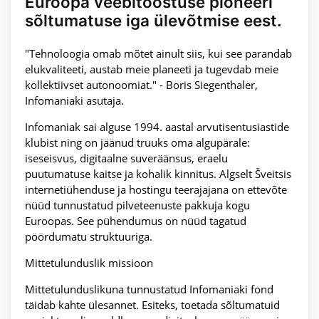
Euroopa veebitööstuse pioneeri
sõltumatuse iga ülevõtmise eest.
"Tehnoloogia omab mõtet ainult siis, kui see parandab
elukvaliteeti, austab meie planeeti ja tugevdab meie
kollektiivset autonoomiat." - Boris Siegenthaler,
Infomaniaki asutaja.
Infomaniak sai alguse 1994. aastal arvutisentusiastide
klubist ning on jäänud truuks oma algupärale:
iseseisvus, digitaalne suveräänsus, eraelu
puutumatuse kaitse ja kohalik kinnitus. Algselt Šveitsis
internetiühenduse ja hostingu teerajajana on ettevõte
nüüd tunnustatud pilveteenuste pakkuja kogu
Euroopas. See pühendumus on nüüd tagatud
pöördumatu struktuuriga.
Mittetulunduslik missioon
Mittetulunduslikuna tunnustatud Infomaniaki fond
täidab kahte ülesannet. Esiteks, toetada sõltumatuid