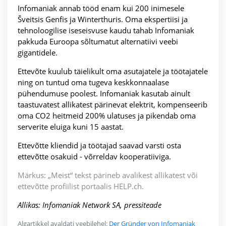
Infomaniak annab tööd enam kui 200 inimesele
Šveitsis Genfis ja Winterthuris. Oma ekspertiisi ja
tehnoloogilise iseseisvuse kaudu tahab Infomaniak
pakkuda Euroopa sõltumatut alternatiivi veebi
gigantidele.
Ettevõte kuulub täielikult oma asutajatele ja töötajatele
ning on tuntud oma tugeva keskkonnaalase
pühendumuse poolest. Infomaniak kasutab ainult
taastuvatest allikatest pärinevat elektrit, kompenseerib
oma CO2 heitmeid 200% ulatuses ja pikendab oma
serverite eluiga kuni 15 aastat.
Ettevõtte kliendid ja töötajad saavad varsti osta
ettevõtte osakuid - võrreldav kooperatiiviga.
Märkus: „Meist“ tekst pärineb avalikest allikatest või
ettevõtte profiilist portaalis HELP.ch.
Allikas: Infomaniak Network SA, pressiteade
Algartikkel avaldati veebilehel:
Der Gründer von Infomaniak