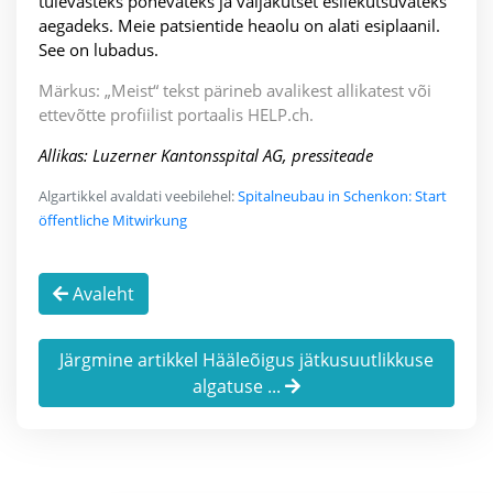
tulevasteks põnevateks ja väljakutset esilekutsuvateks
aegadeks. Meie patsientide heaolu on alati esiplaanil.
See on lubadus.
Märkus: „Meist“ tekst pärineb avalikest allikatest või
ettevõtte profiilist portaalis HELP.ch.
Allikas: Luzerner Kantonsspital AG, pressiteade
Algartikkel avaldati veebilehel:
Spitalneubau in Schenkon: Start
öffentliche Mitwirkung
Avaleht
Järgmine artikkel Hääleõigus jätkusuutlikkuse
algatuse ...