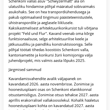
Schenkoni vallas asuv "Schwyzermatt" ala on
ulatusliku hindamise põhjal määratud sobivaimaks
asukohaks. See on hea transpordiühendusega ja
pakub optimaalseid tingimusi päästeteenistustele,
ühistranspordile ja aeglasele liiklusele.
Kaksikastmelisest arhitektuurikonkursist tuli võitjana
projekt "Feld und Flur". Kavand veenab oma kõrge
funktsionaalsuse, selge arhitektuurilise keele ja
jätkusuutliku ja paindliku konstruktsiooniga. Selle
põhjal töötati tihedas koostöös Schenkoni valla,
kantoniametite ja konkursi žürii komisjoniga välja
juhendprojekt, mis valmis aasta lõpuks 2025.
Järgmised sammud
Kavandamisvahendite avalik väljapanek on
kavandatud 2026. aasta novembrisse. Zonimise ja
hoonestusplaani osas on Schenkoni elanikkonnal
otsustamisõigus. Zonimise otsus tehakse 2027. aasta
aprillis erakorralisel vallakoosolekul. Kohalik hääletus
hoonestusplaani kohta on kavandatud 2027. aasta