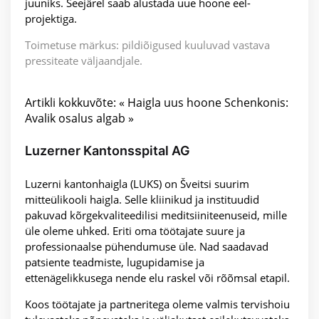
juuniks. Seejärel saab alustada uue hoone eel-
projektiga.
Toimetuse märkus: pildiõigused kuuluvad vastava
pressiteate väljaandjale.
Artikli kokkuvõte: « Haigla uus hoone Schenkonis:
Avalik osalus algab »
Luzerner Kantonsspital AG
Luzerni kantonhaigla (LUKS) on Šveitsi suurim
mitteülikooli haigla. Selle kliinikud ja instituudid
pakuvad kõrgekvaliteedilisi meditsiiniteenuseid, mille
üle oleme uhked. Eriti oma töötajate suure ja
professionaalse pühendumuse üle. Nad saadavad
patsiente teadmiste, lugupidamise ja
ettenägelikkusega nende elu raskel või rõõmsal etapil.
Koos töötajate ja partneritega oleme valmis tervishoiu