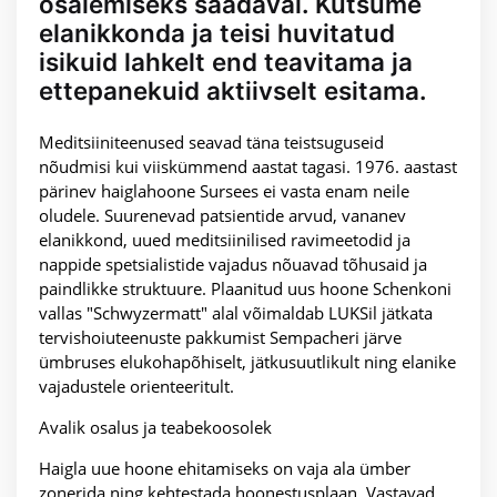
osalemiseks saadaval. Kutsume
elanikkonda ja teisi huvitatud
isikuid lahkelt end teavitama ja
ettepanekuid aktiivselt esitama.
Meditsiiniteenused seavad täna teistsuguseid
nõudmisi kui viiskümmend aastat tagasi. 1976. aastast
pärinev haiglahoone Sursees ei vasta enam neile
oludele. Suurenevad patsientide arvud, vananev
elanikkond, uued meditsiinilised ravimeetodid ja
nappide spetsialistide vajadus nõuavad tõhusaid ja
paindlikke struktuure. Plaanitud uus hoone Schenkoni
vallas "Schwyzermatt" alal võimaldab LUKSil jätkata
tervishoiuteenuste pakkumist Sempacheri järve
ümbruses elukohapõhiselt, jätkusuutlikult ning elanike
vajadustele orienteeritult.
Avalik osalus ja teabekoosolek
Haigla uue hoone ehitamiseks on vaja ala ümber
zonerida ning kehtestada hoonestusplaan. Vastavad