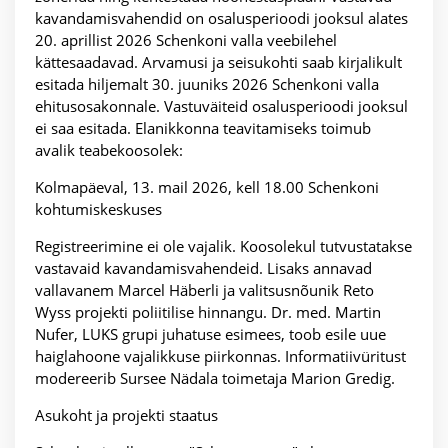
kavandamisvahendid on osalusperioodi jooksul alates
20. aprillist 2026 Schenkoni valla veebilehel
kättesaadavad. Arvamusi ja seisukohti saab kirjalikult
esitada hiljemalt 30. juuniks 2026 Schenkoni valla
ehitusosakonnale. Vastuväiteid osalusperioodi jooksul
ei saa esitada. Elanikkonna teavitamiseks toimub
avalik teabekoosolek:
Kolmapäeval, 13. mail 2026, kell 18.00 Schenkoni
kohtumiskeskuses
Registreerimine ei ole vajalik. Koosolekul tutvustatakse
vastavaid kavandamisvahendeid. Lisaks annavad
vallavanem Marcel Häberli ja valitsusnõunik Reto
Wyss projekti poliitilise hinnangu. Dr. med. Martin
Nufer, LUKS grupi juhatuse esimees, toob esile uue
haiglahoone vajalikkuse piirkonnas. Informatiivüritust
modereerib Sursee Nädala toimetaja Marion Gredig.
Asukoht ja projekti staatus