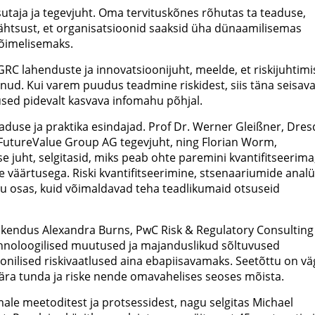
utaja ja tegevjuht. Oma tervituskõnes rõhutas ta teaduse,
 tähtsust, et organisatsioonid saaksid üha dünaamilisemas
õimelisemaks.
GRC lahenduste ja innovatsioonijuht, meelde, et riskijuhtimi
unud. Kui varem puudus teadmine riskidest, siis täna seisav
used pidevalt kasvava infomahu põhjal.
aduse ja praktika esindajad. Prof Dr. Werner Gleißner, Dres
a FutureValue Group AG tegevjuht, ning Florian Worm,
juht, selgitasid, miks peab ohte paremini kvantifitseerima
 väärtusega. Riski kvantifitseerimine, stsenaariumide anal
viku osas, kuid võimaldavad teha teadlikumaid otsuseid
skendus Alexandra Burns, PwC Risk & Regulatory Consulting
 tehnoloogilised muutused ja majanduslikud sõltuvused
onilised riskivaatlused aina ebapiisavamaks. Seetõttu on vä
 ära tunda ja riske nende omavahelises seoses mõista.
male meetoditest ja protsessidest, nagu selgitas Michael