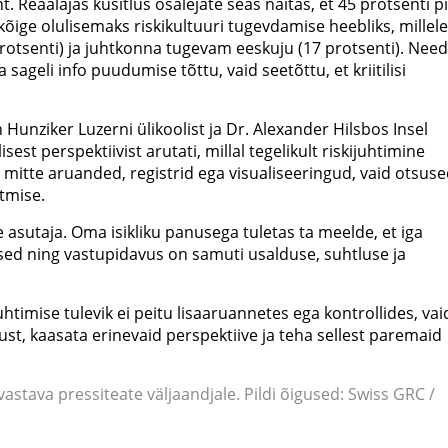
 Reaalajas küsitlus osalejate seas näitas, et 45 protsenti p
õige olulisemaks riskikultuuri tugevdamise heebliks, millele
rotsenti) ja juhtkonna tugevam eeskuju (17 protsenti). Need
sageli info puudumise tõttu, vaid seetõttu, et kriitilisi
 Hunziker Luzerni ülikoolist ja Dr. Alexander Hilsbos Insel
sest perspektiivist arutati, millal tegelikult riskijuhtimine
o mitte aruanded, registrid ega visualiseeringud, vaid otsuse
tmise.
asutaja. Oma isikliku panusega tuletas ta meelde, et iga
mesed ning vastupidavus on samuti usalduse, suhtluse ja
uhtimise tulevik ei peitu lisaaruannetes ega kontrollides, vai
t, kaasata erinevaid perspektiive ja teha sellest paremaid
stava pressiteate väljaandjale. Pildi õigused: Swiss GRC /