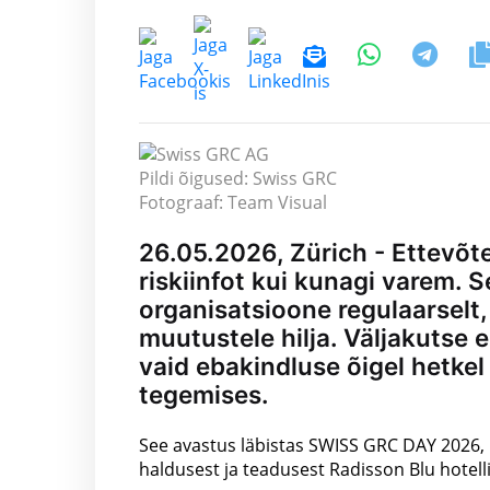
Pildi õigused: Swiss GRC
Fotograaf: Team Visual
26.05.2026, Zürich - Ettevõt
riskiinfot kui kunagi varem. S
organisatsioone regulaarselt,
muutustele hilja. Väljakutse
vaid ebakindluse õigel hetkel
tegemises.
See avastus läbistas SWISS GRC DAY 2026, mi
haldusest ja teadusest Radisson Blu hotell