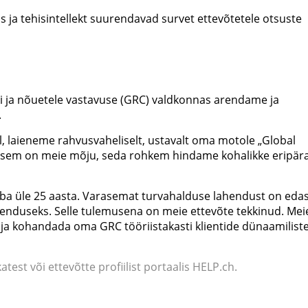
lus ja tehisintellekt suurendavad survet ettevõtetele otsuste
ski ja nõuetele vastavuse (GRC) valdkonnas arendame ja
.
 laieneme rahvusvaheliselt, ustavalt oma motole „Global
aalsem on meie mõju, seda rohkem hindame kohalikke eripär
juba üle 25 aasta. Varasemat turvahalduse lahendust on edas
henduseks. Selle tulemusena on meie ettevõte tekkinud. Mei
 kohandada oma GRC tööriistakasti klientide dünaamiliste
atest või ettevõtte profiilist portaalis HELP.ch.