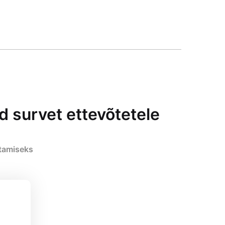
ad survet ettevõtetele
stamiseks