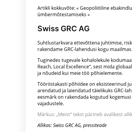
Artikli kokkuvõte: « Geopoliitiline ebakind
ümbermõtestamiseks »
Swiss GRC AG
Suhtlustarkvara ettevõttena juhtimise, ri
rakendame GRC-lahendusi kogu maailmas
Tuginedes tugevale kohalolekule kodumaal,
Reach, Local Excellence“, sest mida glob
ja nõudeid kui meie töö põhielemente.
Tööriistakasti põhiidee on eksisteerinud 
arendatud ja laiendatud täielikuks GRC-la
eesmärk on rakendada kogutud kogemusi ja
vajadustele.
Märkus: „Meist“ tekst pärineb avalikest allik
Allikas: Swiss GRC AG, pressiteade