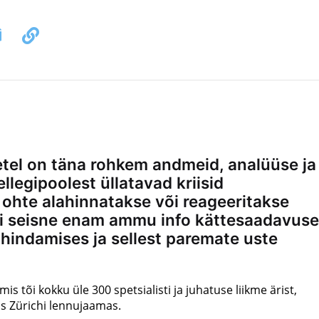
etel on täna rohkem andmeid, analüüse ja
ellegipoolest üllatavad kriisid
 ohte alahinnatakse või reageeritakse
 ei seisne enam ammu info kättesaadavuse
 hindamises ja sellest paremate uste
s tõi kokku üle 300 spetsialisti ja juhatuse liikme ärist,
is Zürichi lennujaamas.