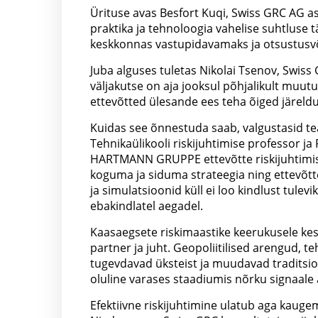
Ürituse avas Besfort Kuqi, Swiss GRC AG as
praktika ja tehnoloogia vahelise suhtluse
keskkonnas vastupidavamaks ja otsustusv
Juba alguses tuletas Nikolai Tsenov, Swiss 
väljakutse on aja jooksul põhjalikult muut
ettevõtted ülesande ees teha õiged järeld
Kuidas see õnnestuda saab, valgustasid te
Tehnikaülikooli riskijuhtimise professor j
HARTMANN GRUPPE ettevõtte riskijuhtimise 
koguma ja siduma strateegia ning ettevõtte
ja simulatsioonid küll ei loo kindlust tule
ebakindlatel aegadel.
Kaasaegsete riskimaastike keerukusele ke
partner ja juht. Geopoliitilised arengud,
tugevdavad üksteist ja muudavad traditsio
oluline varases staadiumis nõrku signaale
Efektiivne riskijuhtimine ulatub aga kauge