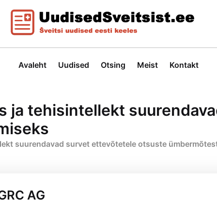
Avaleht
Uudised
Otsing
Meist
Kontakt
s ja tehisintellekt suurendav
miseks
tellekt suurendavad survet ettevõtetele otsuste ümbermõte
 GRC AG