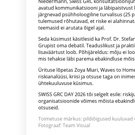
Niedermann, Swiss GRC konsultatsioonijuht.
avatud kommunikatsiooni ja läbipaistvust k
järgnevad psühholoogiline turvalisus (25 p
tulemused rõhutavad, et riske ei alahinnata 
teemasid ei arutata õigel ajal.
Seda küsimust käsitlesid ka Prof. Dr. Stefan
Grupist oma debatil. Teaduslikust ja praktili
lisaväärtust loob. Põhijäreldus: mõju ei lo
mis tehakse läbi parema ebakindluse mõis
Ürituse lõpetas Zoya Miari, Waves to Home 
riskianalüüsi, kriisi ja otsuse taga on ini
ühtekuuluvuse küsimus.
SWISS GRC DAY 2026 tõi selgelt esile: riskij
organisatsioonide võimes mõista ebakindlus
otsuseid.
Toimetuse märkus: pildiõigused kuuluvad va
Fotograaf: Team Visual