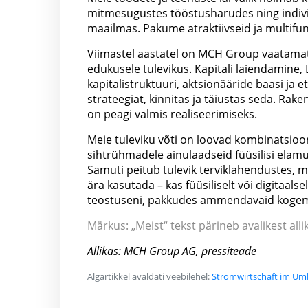
mitmesugustes tööstusharudes ning indivi
maailmas. Pakume atraktiivseid ja multifunk
Viimastel aastatel on MCH Group vaatamat
edukusele tulevikus. Kapitali laiendamin
kapitalistruktuuri, aktsionääride baasi ja 
strateegiat, kinnitas ja täiustas seda. Rak
on peagi valmis realiseerimiseks.
Meie tuleviku võti on loovad kombinatsioo
sihtrühmadele ainulaadseid füüsilisi elamus
Samuti peitub tulevik terviklahendustes, m
ära kasutada – kas füüsiliselt või digitaalse
teostuseni, pakkudes ammendavaid koge
Märkus: „Meist“ tekst pärineb avalikest allik
Allikas: MCH Group AG, pressiteade
Algartikkel avaldati veebilehel:
Stromwirtschaft im Um