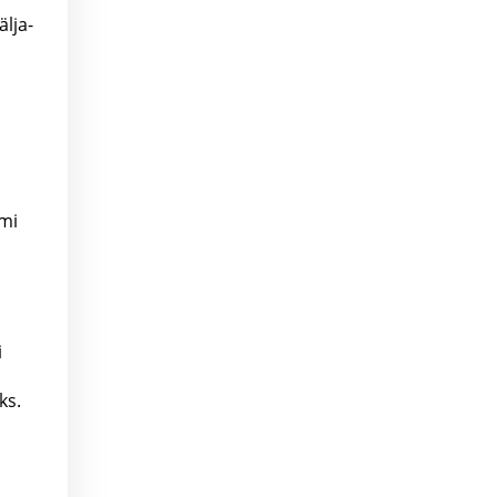
lja-
emi
i
ks.