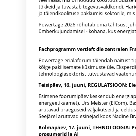
teemaala, mis on loodud koostöös Suisse Eo
tõkkeid ja tuvastab tegevusvaldkondi. Har
ja täiendkoolituse pakkumisi sektorile, mis
Powertage 2026 rõhutab oma tähtsust juht
ümberkujundamisel - kohana, kus energiat
Fachprogramm vertieft die zentralen Fr
Powertage erialaforum täiendab näitust ti
kõige pakilisemate küsimuste üle. Eksperdid
tehnoloogiasektorist tutvustavad vaatenur
Teisipäev, 16. juuni, REGULATSIOON: El
Esimene foorumipäev keskendub energiapoliit
energeetikaamet), Urs Meister (ElCom), Ba
arutavad praeguseid väljakutseid ja eeldusi
Seejärel arutavad esinejad koos Nadine Br
Kolmapäev, 17. juuni, TEHNOLOOGIA: Pra
prosumerid ja AI