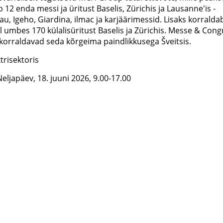
 12 enda messi ja üritust Baselis, Zürichis ja Lausanne'is -
, Igeho, Giardina, ilmac ja karjäärimessid. Lisaks korralda
 umbes 170 külalisüritust Baselis ja Zürichis. Messe & Cong
 korraldavad seda kõrgeima paindlikkusega Šveitsis.
trisektoris
eljapäev, 18. juuni 2026, 9.00-17.00