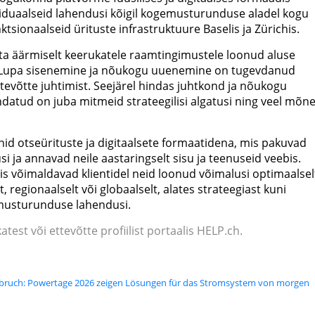
duaalseid lahendusi kõigil kogemusturunduse aladel kogu
tsionaalseid ürituste infrastruktuure Baselis ja Zürichis.
a äärmiselt keerukatele raamtingimustele loonud aluse
e, Lupa sisenemine ja nõukogu uuenemine on tugevdanud
ettevõtte juhtimist. Seejärel hindas juhtkond ja nõukogu
endatud on juba mitmeid strateegilisi algatusi ning veel mõn
nid otseürituste ja digitaalsete formaatidena, mis pakuvad
i ja annavad neile aastaringselt sisu ja teenuseid veebis.
is võimaldavad klientidel neid loonud võimalusi optimaalsel
lt, regionaalselt või globaalselt, alates strateegiast kuni
musturunduse lahendusi.
atest või ettevõtte profiilist portaalis HELP.ch.
bruch: Powertage 2026 zeigen Lösungen für das Stromsystem von morgen