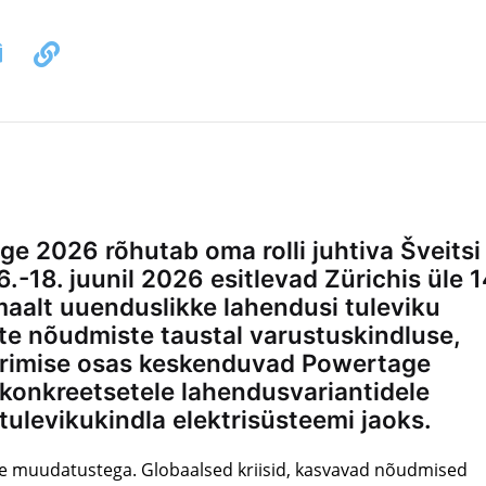
ge 2026 rõhutab oma rolli juhtiva Šveitsi
6.-18. juunil 2026 esitlevad Zürichis üle 
maalt uuenduslikke lahendusi tuleviku
e nõudmiste taustal varustuskindluse,
eerimise osas keskenduvad Powertage
 konkreetsetele lahendusvariantidele
 tulevikukindla elektrisüsteemi jaoks.
vate muudatustega. Globaalsed kriisid, kasvavad nõudmised