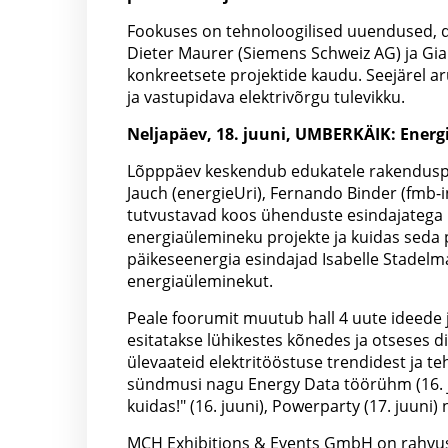
Fookuses on tehnoloogilised uuendused, di
Dieter Maurer (Siemens Schweiz AG) ja Gian
konkreetsete projektide kaudu. Seejärel ar
ja vastupidava elektrivõrgu tulevikku.
Neljapäev, 18. juuni, UMBERKÄIK: Energ
Lõpppäev keskendub edukatele rakenduspro
Jauch (energieUri), Fernando Binder (fmb-
tutvustavad koos ühenduste esindajatega k
energiaülemineku projekte ja kuidas seda p
päikeseenergia esindajad Isabelle Stadelm
energiaüleminekut.
Peale foorumit muutub hall 4 uute ideede 
esitatakse lühikestes kõnedes ja otseses d
ülevaateid elektritööstuse trendidest ja t
sündmusi nagu Energy Data töörühm (16. j
kuidas!" (16. juuni), Powerparty (17. juuni)
MCH Exhibitions & Events GmbH on rahvusv