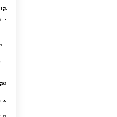
nagu
ntse
er
a
rgas
me,
rter