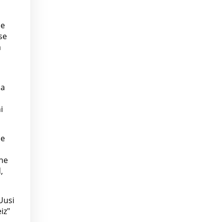
pe
se
a
ja
i
se
ine
,
 Uusi
iz"