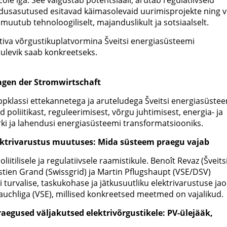
le'iga. See valgustab potentsiaali, arutab regulatiivseid
idusasutused esitavad käimasolevaid uurimisprojekte ning vä
 muutub tehnoloogiliselt, majanduslikult ja sotsiaalselt.
iva võrgustikuplatvormina Šveitsi energiasüsteemi
ulevik saab konkreetseks.
agen der Stromwirtschaft
ppklassi ettekannetega ja aruteludega Šveitsi energiasüste
 poliitikast, reguleerimisest, võrgu juhtimisest, energia- ja
ki ja lahendusi energiasüsteemi transformatsiooniks.
ektrivarustus muutuses: Mida süsteem praegu vajab
ilisele ja regulatiivsele raamistikule. Benoît Revaz (Šveits
stien Grand (Swissgrid) ja Martin Pflugshaupt (VSE/DSV)
 turvalise, taskukohase ja jätkusuutliku elektrivarustuse jao
auchliga (VSE), millised konkreetsed meetmed on vajalikud.
egused väljakutsed elektrivõrgustikele: PV-ülejääk,