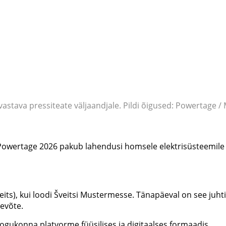
astava pressiteate väljaandjale. Pildi õigused: Powertage 
: Powertage 2026 pakub lahendusi homsele elektrisüsteemile
its), kui loodi Šveitsi Mustermesse. Tänapäeval on see juhti
evõte.
kogukonna platvorme füüsilises ja digitaalses formaadis