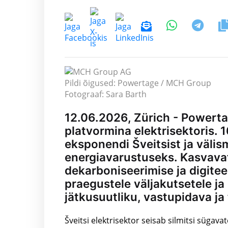
Pildi õigused: Powertage / MCH Group
Fotograaf: Sara Barth
12.06.2026, Zürich - Powerta
platvormina elektrisektoris. 1
eksponendi Šveitsist ja välis
energiavarustuseks. Kasvavat
dekarboniseerimise ja digit
praegustele väljakutsetele ja
jätkusuutliku, vastupidava ja
Šveitsi elektrisektor seisab silmitsi süga