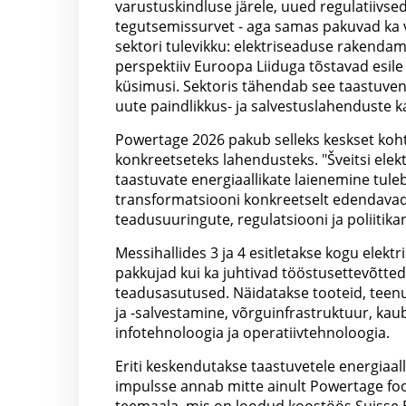
varustuskindluse järele, uued regulatiivs
tegutsemissurvet - aga samas pakuvad ka v
sektori tulevikku: elektriseaduse rakendami
perspektiiv Euroopa Liiduga tõstavad esile
küsimusi. Sektoris tähendab see taastuven
uute paindlikkus- ja salvestuslahenduste 
Powertage 2026 pakub selleks keskset koh
konkreetseteks lahendusteks. "Šveitsi elekt
taastuvate energiaallikate laienemine tul
transformatsiooni konkreetselt edendavad 
teadusuuringute, regulatsiooni ja poliitika
Messihallides 3 ja 4 esitletakse kogu elektr
pakkujad kui ka juhtivad tööstusettevõtted
teadusasutused. Näidatakse tooteid, teenu
ja -salvestamine, võrguinfrastruktuur, kau
infotehnoloogia ja operatiivtehnoloogia.
Eriti keskendutakse taastuvetele energiaalli
impulsse annab mitte ainult Powertage fo