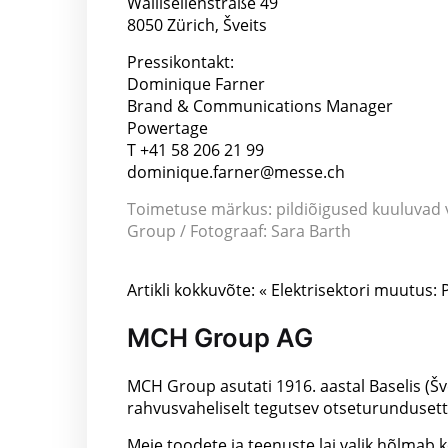
Wallisellenstraße 49
8050 Zürich, Šveits
Pressikontakt:
Dominique Farner
Brand & Communications Manager
Powertage
T +41 58 206 21 99
dominique.farner@messe.ch
Toimetuse märkus: pildiõigused kuuluvad v
Group / Fotograaf: Sara Barth
Artikli kokkuvõte: « Elektrisektori muutus
MCH Group AG
MCH Group asutati 1916. aastal Baselis (Šve
rahvusvaheliselt tegutsev otseturundusett
Meie toodete ja teenuste lai valik hõlmab 