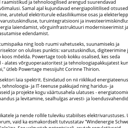
ed raamistikud ja tehnoloogilised arengud suurendavad
õimalusi. Samal ajal kujundavad energiapoliitilised otsused
ne, arutelud elektriturule edasiliikumise osas ja elekterlep
 varustuskindluse, turuintegratsiooni ja investeerimiskindlu
ergia laiendamist, võrguinfrastruktuuri moderniseerimist j
kasutamise edendamist.
tumispaika ning loob ruumi vahetuseks, suunamiseks ja
risektor on olulises punktis: varustuskindlus, digiteerimine 
eb koos mõelda. Powertage toob kokku osalised, kes seda
- alates võrguoperaatoritest ja tehnoloogiapakkujatest kun
ni," ütleb Powertage messijuht Corinne Thirion.
isektori laia spektrit. Esindatud on nii riiklikud energiateenu
, tehnoloogia- ja IT-teenuse pakkujad ning haridus- ja
seid ja projekte kogu väärtusahela ulatuses - energiatoom
bandus ja levitamine, sealhulgas arvesti- ja loendusvahendid
katele ja nende rollile tuleviku stabiilses elektrivarustuses.
orum, vaid ka esmakordselt tutvustatav "Windenergie Schwe