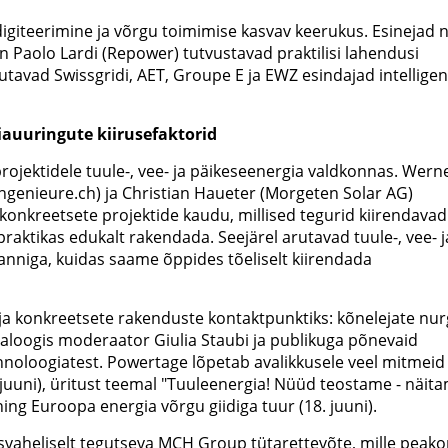
giteerimine ja võrgu toimimise kasvav keerukus. Esinejad 
 Paolo Lardi (Repower) tutvustavad praktilisi lahendusi
utavad Swissgridi, AET, Groupe E ja EWZ esindajad intellige
iauuringute kiirusefaktorid
jektidele tuule-, vee- ja päikeseenergia valdkonnas. Wern
ingenieure.ch) ja Christian Haueter (Morgeten Solar AG)
onkreetsete projektide kaudu, millised tegurid kiirendavad
raktikas edukalt rakendada. Seejärel arutavad tuule-, vee- j
anniga, kuidas saame õppides tõeliselt kiirendada
ja konkreetsete rakenduste kontaktpunktiks: kõnelejate nu
ialoogis moderaator Giulia Staubi ja publikuga põnevaid
ehnoloogiatest. Powertage lõpetab avalikkusele veel mitmeid
uuni), üritust teemal "Tuuleenergia! Nüüd teostame - näita
 ning Euroopa energia võrgu giidiga tuur (18. juuni).
aheliselt tegutseva MCH Group tütarettevõte, mille peako