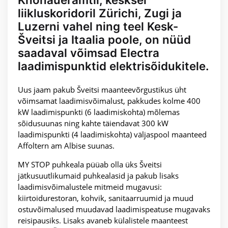
liikluskoridoril Zürichi, Zugi ja
Luzerni vahel ning teel Kesk-
Šveitsi ja Itaalia poole, on nüüd
saadaval võimsad Electra
laadimispunktid elektrisõidukitele.
Uus jaam pakub Šveitsi maanteevõrgustikus üht
võimsamat laadimisvõimalust, pakkudes kolme 400
kW laadimispunkti (6 laadimiskohta) mõlemas
sõidusuunas ning kahte täiendavat 300 kW
laadimispunkti (4 laadimiskohta) väljaspool maanteed
Affoltern am Albise suunas.
MY STOP puhkeala püüab olla üks Šveitsi
jätkusuutlikumaid puhkealasid ja pakub lisaks
laadimisvõimalustele mitmeid mugavusi:
kiirtoidurestoran, kohvik, sanitaarruumid ja muud
ostuvõimalused muudavad laadimispeatuse mugavaks
reisipausiks. Lisaks avaneb külalistele maanteest