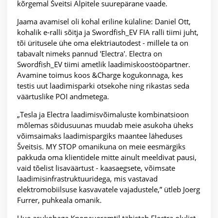
kõrgemal Šveitsi Alpitele suurepärane vaade.
Jaama avamisel oli kohal eriline külaline: Daniel Ott,
kohalik e-ralli sõitja ja Swordfish_EV FIA ralli tiimi juht,
tõi üritusele ühe oma elektriautodest - millele ta on
tabavalt nimeks pannud 'Electra'. Electra on
Swordfish_EV tiimi ametlik laadimiskoostööpartner.
Avamine toimus koos &Charge kogukonnaga, kes
testis uut laadimisparki otsekohe ning rikastas seda
väärtuslike POI andmetega.
„Tesla ja Electra laadimisvõimaluste kombinatsioon
mõlemas sõidusuunas muudab meie asukoha üheks
võimsaimaks laadimispargiks maantee läheduses
Šveitsis. MY STOP omanikuna on meie eesmärgiks
pakkuda oma klientidele mitte ainult meeldivat pausi,
vaid tõelist lisaväärtust - kaasaegsete, võimsate
laadimisinfrastruktuuridega, mis vastavad
elektromobiilsuse kasvavatele vajadustele,” ütleb Joerg
Furrer, puhkeala omanik.