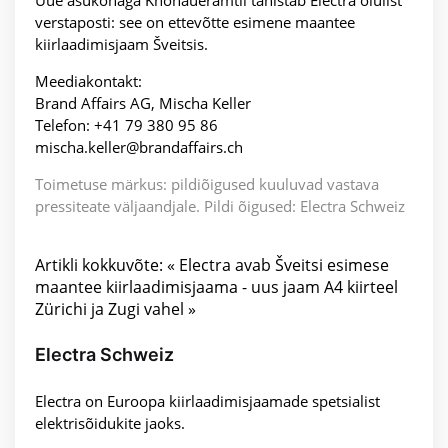
Uue asukohaga Knonaueramtil tähistab Electra olulist
verstaposti: see on ettevõtte esimene maantee
kiirlaadimisjaam Šveitsis.
Meediakontakt:
Brand Affairs AG, Mischa Keller
Telefon: +41 79 380 95 86
mischa.keller@brandaffairs.ch
Toimetuse märkus: pildiõigused kuuluvad vastava
pressiteate väljaandjale. Pildi õigused: Electra Schweiz
Artikli kokkuvõte: « Electra avab Šveitsi esimese
maantee kiirlaadimisjaama - uus jaam A4 kiirteel
Zürichi ja Zugi vahel »
Electra Schweiz
Electra on Euroopa kiirlaadimisjaamade spetsialist
elektrisõidukite jaoks.