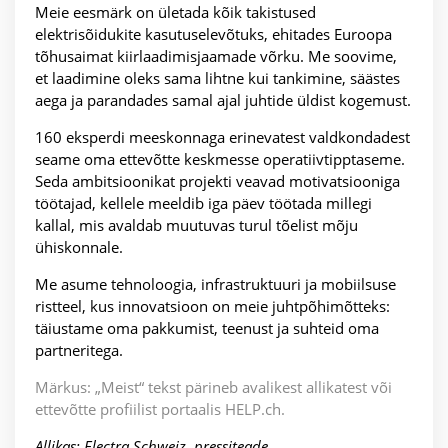
Meie eesmärk on ületada kõik takistused
elektrisõidukite kasutuselevõtuks, ehitades Euroopa
tõhusaimat kiirlaadimisjaamade võrku. Me soovime,
et laadimine oleks sama lihtne kui tankimine, säästes
aega ja parandades samal ajal juhtide üldist kogemust.
160 eksperdi meeskonnaga erinevatest valdkondadest
seame oma ettevõtte keskmesse operatiivtipptaseme.
Seda ambitsioonikat projekti veavad motivatsiooniga
töötajad, kellele meeldib iga päev töötada millegi
kallal, mis avaldab muutuvas turul tõelist mõju
ühiskonnale.
Me asume tehnoloogia, infrastruktuuri ja mobiilsuse
ristteel, kus innovatsioon on meie juhtpõhimõtteks:
täiustame oma pakkumist, teenust ja suhteid oma
partneritega.
Märkus: „Meist“ tekst pärineb avalikest allikatest või
ettevõtte profiilist portaalis HELP.ch.
Allikas: Electra Schweiz, pressiteade