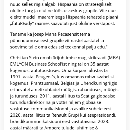
nüüd selles riigis algab. Hispaania on strateegiliselt
oluline turg ja oluline tööstuskeskus grupile. Viie uue
elektrimudeli määramisega Hispaania tehastele plaani
„futuREady“ raames saavutati just oluline verstapost.
Täname ka Josep María Recasensit tema
pühendumuse eest grupile viimastel aastatel ja
soovime talle oma edasisel teekonnal palju edu.“
Christian Stein omab ärijuhtimise magistrikraadi (MBA)
EMLYON Business School'ist ning tal on 35 aastat
kogemust autotööstuses. Oma karjääri alustas ta
1991. aastal Peugeot's, kus omandas rahvusvahelisi
kogemusi Prantsusmaal, Belgias ja Ühendkuningriigis
erinevatel ametikohtadel müügis, rahanduses, müügis
ja turunduses. 2011. aastal liitus ta Seatiga globaalse
turundusdirektorina ja võttis hiljem globaalse
vastutuse kommunikatsiooni ja avalike suhete eest.
2020. aastal liitus ta Renault Grupi kui asepresidendi,
brändikommunikatsiooni eest vastutavana. 2023.
aastal määrati ta Ampere tulude juhtimise &