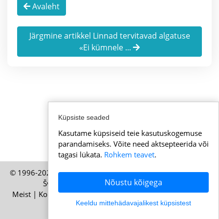
Avaleht
Järgmine artikkel Linnad tervitavad algatuse
«Ei kümnele ...
Küpsiste seaded
Kasutame küpsiseid teie kasutuskogemuse
parandamiseks. Võite need aktsepteerida või
tagasi lükata.
Rohkem teavet
.
© 1996-2026 Uudisedsveitsist.ee – HELP Media AG, Zürich,
Nõustu kõigega
Šveits väljaanne – Kõik õigused kaitstud
Meist
|
Kontakt
|
Kasutustingimused
|
Küpsiste poliitika
|
Keeldu mittehädavajalikest küpsistest
Privaatsuspoliitika