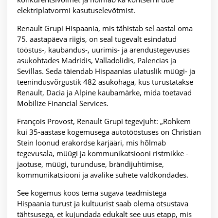
elektriplatvormi kasutuselevõtmist.
Renault Grupi Hispaania, mis tähistab sel aastal oma
75. aastapäeva riigis, on seal tugevalt esindatud
tööstus-, kaubandus-, uurimis- ja arendustegevuses
asukohtades Madridis, Valladolidis, Palencias ja
Sevillas. Seda täiendab Hispaanias ulatuslik müügi- ja
teenindusvõrgustik 482 asukohaga, kus turustatakse
Renault, Dacia ja Alpine kaubamärke, mida toetavad
Mobilize Financial Services.
François Provost, Renault Grupi tegevjuht: „Rohkem
kui 35-aastase kogemusega autotööstuses on Christian
Stein loonud erakordse karjääri, mis hõlmab
tegevusala, müügi ja kommunikatsiooni ristmikke -
jaotuse, müügi, turunduse, brändijuhtimise,
kommunikatsiooni ja avalike suhete valdkondades.
See kogemus koos tema sügava teadmistega
Hispaania turust ja kultuurist saab olema otsustava
tähtsusega, et kujundada edukalt see uus etapp, mis