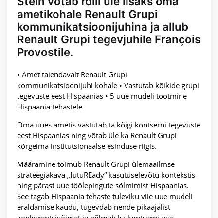
Stein võtab rolli üle lisaks oma
ametikohale Renault Grupi
kommunikatsioonijuhina ja allub
Renault Grupi tegevjuhile François
Provostile.
• Amet täiendavalt Renault Grupi
kommunikatsioonijuhi kohale • Vastutab kõikide grupi
tegevuste eest Hispaanias • 5 uue mudeli tootmine
Hispaania tehastele
Oma uues ametis vastutab ta kõigi kontserni tegevuste
eest Hispaanias ning võtab üle ka Renault Grupi
kõrgeima institutsionaalse esinduse riigis.
Määramine toimub Renault Grupi ülemaailmse
strateegiakava „futuREady“ kasutuselevõtu kontekstis
ning pärast uue töölepingute sõlmimist Hispaanias.
See tagab Hispaania tehaste tuleviku viie uue mudeli
eraldamise kaudu, tugevdab nende pikaajalist
konkurentsivõimet ja hõlmab ka kontserni uue