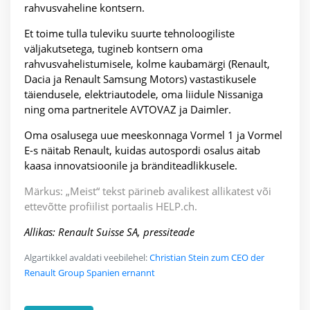
rahvusvaheline kontsern.
Et toime tulla tuleviku suurte tehnoloogiliste
väljakutsetega, tugineb kontsern oma
rahvusvahelistumisele, kolme kaubamärgi (Renault,
Dacia ja Renault Samsung Motors) vastastikusele
täiendusele, elektriautodele, oma liidule Nissaniga
ning oma partneritele AVTOVAZ ja Daimler.
Oma osalusega uue meeskonnaga Vormel 1 ja Vormel
E-s näitab Renault, kuidas autospordi osalus aitab
kaasa innovatsioonile ja bränditeadlikkusele.
Märkus: „Meist“ tekst pärineb avalikest allikatest või
ettevõtte profiilist portaalis HELP.ch.
Allikas: Renault Suisse SA, pressiteade
Algartikkel avaldati veebilehel:
Christian Stein zum CEO der
Renault Group Spanien ernannt